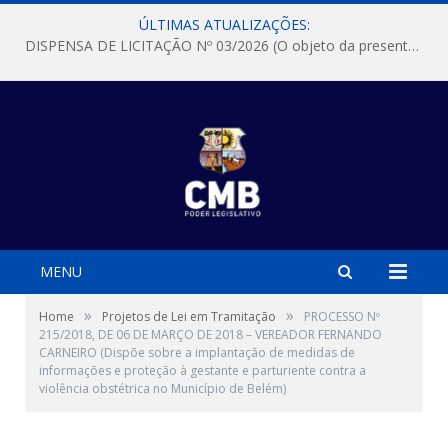
ÚLTIMAS ATUALIZAÇÕES:
DISPENSA DE LICITAÇÃO Nº 03/2026 (O objeto da presente dispensa é a escolha da proposta mais vantajosa para a aquisição, de aparelhos de ar condicionado, tipo Split, com material de instalação e fogão industrial, conforme condições, quantidades e exigências estabelecidas no termo de referencia e neste aviso de contratação direta e seus anexos)
MENU
»
»
Home
Projetos de Lei em Tramitação
PROCESSO Nº
215/2018, DE 06 DE MARÇO DE 2018 – VEREADOR FERNANDO
CARNEIRO (Dispõe sobre a implantação de medidas de
informações e proteção à gestante e parturiente contra a
violência obstétrica no Município de Belém)