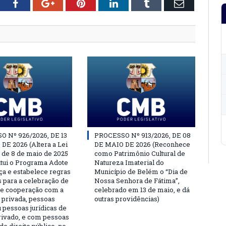
tter
Facebook
Google+
Pinterest
LinkedIn
Tumblr
Email
 Nº 926/2026, DE 13
PROCESSO Nº 913/2026, DE 08
DE 2026 (Altera a Lei
DE MAIO DE 2026 (Reconhece
, de 8 de maio de 2025
como Patrimônio Cultural de
titui o Programa Adote
Natureza Imaterial do
a e estabelece regras
Município de Belém o “Dia de
s para a celebração de
Nossa Senhora de Fátima”,
e cooperação com a
celebrado em 13 de maio, e dá
a privada, pessoas
outras providências)
u pessoas jurídicas de
privado, e com pessoas