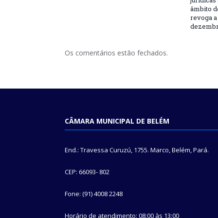
jurídicas
âmbito d
revoga a 
dezembro
Os comentários estão fechados.
CÂMARA MUNICIPAL DE BELÉM
End.: Travessa Curuzú, 1755. Marco, Belém, Pará.
CEP: 66093- 802
Fone: (91) 4008 2248
Horário de atendimento: 08:00 às 13:00