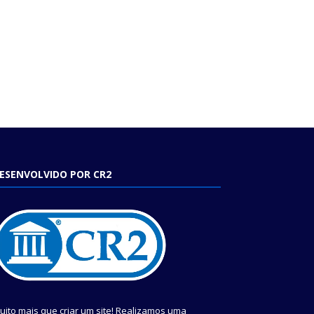
ESENVOLVIDO POR CR2
uito mais que criar um site! Realizamos uma