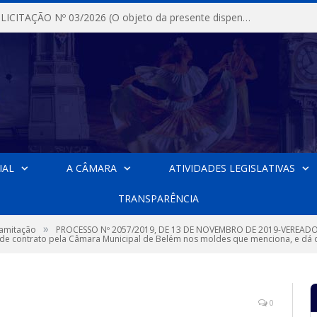
DISPENSA DE LICITAÇÃO Nº 03/2026 (O objeto da presente dispensa é a escolha da proposta mais vantajosa para a aquisição, de aparelhos de ar condicionado, tipo Split, com material de instalação e fogão industrial, conforme condições, quantidades e exigências estabelecidas no termo de referencia e neste aviso de contratação direta e seus anexos)
IAL
A CÂMARA
ATIVIDADES LEGISLATIVAS
TRANSPARÊNCIA
»
ramitação
PROCESSO Nº 2057/2019, DE 13 DE NOVEMBRO DE 2019-VEREADORA
aúde contrato pela Câmara Municipal de Belém nos moldes que menciona, e dá o
0