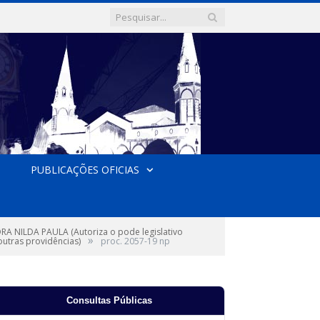
PUBLICAÇÕES OFICIAS
 NILDA PAULA (Autoriza o pode legislativo
»
utras providências)
proc. 2057-19 np
Consultas Públicas