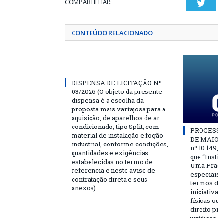
COMPARTILHAR:
Twi
CONTEÚDO RELACIONADO
DISPENSA DE LICITAÇÃO Nº
03/2026 (O objeto da presente
dispensa é a escolha da
proposta mais vantajosa para a
aquisição, de aparelhos de ar
condicionado, tipo Split, com
PROCESSO
material de instalação e fogão
DE MAIO 
industrial, conforme condições,
nº 10.149
quantidades e exigências
que “Ins
estabelecidas no termo de
Uma Praç
referencia e neste aviso de
especiai
contratação direta e seus
termos d
anexos)
iniciativ
físicas o
direito 