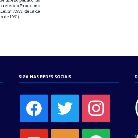
 de direito público, no
o referido Programa;
Lei nº 7.553, de 18 de
 de 1991)
SIGA NAS REDES SOCIAIS
D
facebook
twitter
instagram
youtube
soundcloud
spotify
M