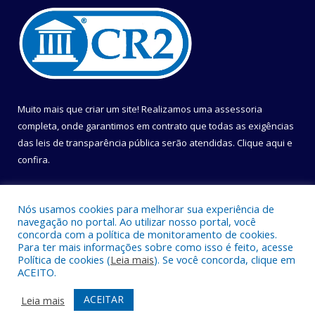
Muito mais que criar um site! Realizamos uma assessoria
completa, onde garantimos em contrato que todas as exigências
das leis de transparência pública serão atendidas. Clique aqui e
confira.
Conheça o
Programa Nacional de Transparência
Nós usamos cookies para melhorar sua experiência de
navegação no portal. Ao utilizar nosso portal, você
concorda com a política de monitoramento de cookies.
Para ter mais informações sobre como isso é feito, acesse
Política de cookies (
Leia mais
). Se você concorda, clique em
Todos os direitos reservados a Câmara Municipal de Belém.
ACEITO.
Mapa do Site
Acessar Área Administrativa
ACEITAR
Leia mais
Acessar Webmail