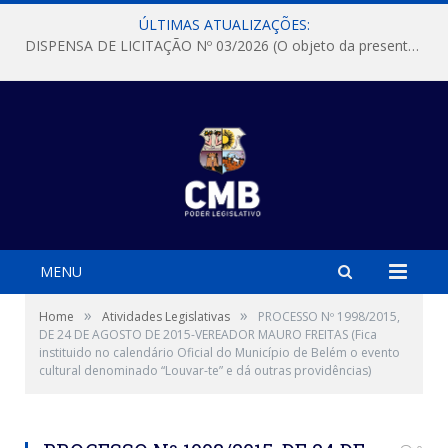
ÚLTIMAS ATUALIZAÇÕES:
DISPENSA DE LICITAÇÃO Nº 03/2026 (O objeto da presente dispensa é a escolha da proposta mais vantajosa para a aquisição, de aparelhos de ar condicionado, tipo Split, com material de instalação e fogão industrial, conforme condições, quantidades e exigências estabelecidas no termo de referencia e neste aviso de contratação direta e seus anexos)
MENU
»
»
Home
Atividades Legislativas
PROCESSO Nº 1998/2015,
DE 24 DE AGOSTO DE 2015-VEREADOR MAURO FREITAS (Fica
instituido no calendário Oficial do Município de Belém o evento
cultural denominado “Louvar-te” e dá outras providências)