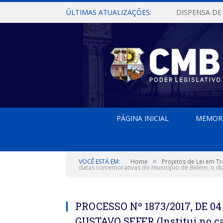
ÚLTIMAS ATUALIZAÇÕES:
PÁGINA INICIAL
MEMOR
»
VOCÊ ESTÁ EM:
Home
Projetos de Lei em T
datas comemorativas do município de Belém, o dia 
PROCESSO Nº 1873/2017, DE 
GUSTAVO SEFER (Institui no cal