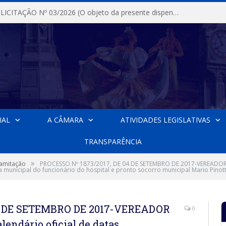
DISPENSA DE LICITAÇÃO Nº 03/2026 (O objeto da presente dispensa é a escolha da proposta mais vantajosa para a aquisição, de aparelhos de ar condicionado, tipo Split, com material de instalação e fogão industrial, conforme condições, quantidades e exigências estabelecidas no termo de referencia e neste aviso de contratação direta e seus anexos)
IAL
A CÂMARA
ATIVIDADES LEGISLATIVAS
TRANSPARÊNCIA
»
ramitação
PROCESSO Nº 1873/2017, DE 04 DE SETEMBRO DE 2017-VEREADOR GU
municipal do funcionário do hospital e pronto socorro municipal Mario Pinott
04 DE SETEMBRO DE 2017-VEREADOR
0
endário oficial de datas