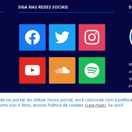
SIGA NAS REDES SOCIAIS
D
facebook
twitter
instagram
youtube
soundcloud
spotify
M
a
q
p
C
 no portal. Ao utilizar nosso portal, você concorda com a polític
 isso é feito, acesse Política de cookies (
Leia mais
). Se você
e Belém.
Mapa do Si