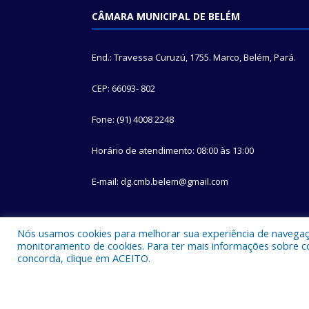
CÂMARA MUNICIPAL DE BELÉM
End.: Travessa Curuzú, 1755. Marco, Belém, Pará.
CEP: 66093- 802
Fone: (91) 4008 2248
Horário de atendimento: 08:00 às 13:00
E-mail: dg.cmb.belem@gmail.com
Nós usamos cookies para melhorar sua experiência de navegação
monitoramento de cookies. Para ter mais informações sobre como
concorda, clique em ACEITO.
Todos os direitos reservados a Câmara Municipal d