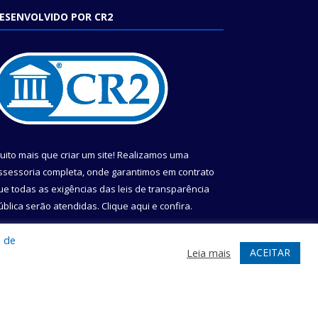
ESENVOLVIDO POR CR2
uito mais que criar um site! Realizamos uma
ssessoria completa, onde garantimos em contrato
ue todas as exigências das leis de transparência
ública serão atendidas. Clique aqui e confira.
onheça o
Programa Nacional de Transparência
a de
ACEITAR
Leia mais
te
Acessar Área Administrativa
Acessar Webmail