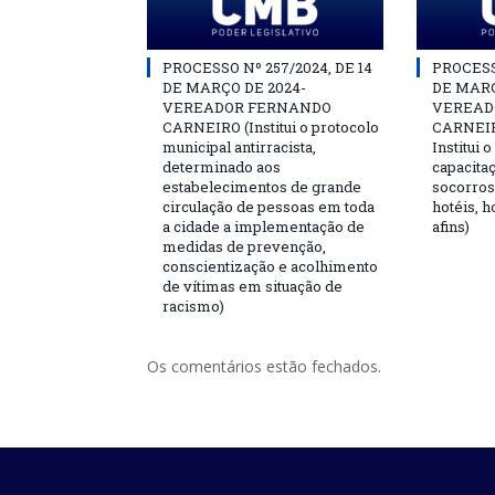
PROCESSO Nº 257/2024, DE 14
PROCESSO
DE MARÇO DE 2024-
DE MARÇ
VEREADOR FERNANDO
VEREAD
CARNEIRO (Institui o protocolo
CARNEIRO
municipal antirracista,
Institui 
determinado aos
capacita
estabelecimentos de grande
socorros
circulação de pessoas em toda
hotéis, h
a cidade a implementação de
afins)
medidas de prevenção,
conscientização e acolhimento
de vítimas em situação de
racismo)
Os comentários estão fechados.