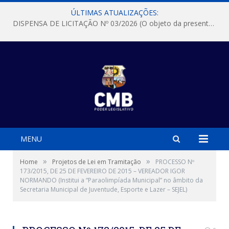
ÚLTIMAS ATUALIZAÇÕES:
DISPENSA DE LICITAÇÃO Nº 03/2026 (O objeto da presente dispensa é a escolha da proposta mais vantajosa para a aquisição, de aparelhos de ar condicionado, tipo Split, com material de instalação e fogão industrial, conforme condições, quantidades e exigências estabelecidas no termo de referencia e neste aviso de contratação direta e seus anexos)
MENU
»
»
Home
Projetos de Lei em Tramitação
PROCESSO Nº
173/2015, DE 25 DE FEVEREIRO DE 2015 – VEREADOR IGOR
NORMANDO (Institui a “Paraolimpíada Municipal” no âmbito da
Secretaria Municipal de Juventude, Esporte e Lazer – SEJEL)