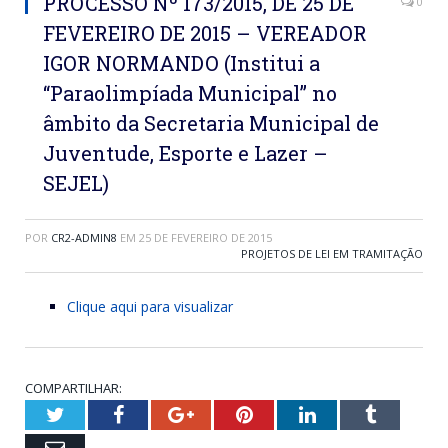
PROCESSO Nº 173/2015, DE 25 DE
0
FEVEREIRO DE 2015 – VEREADOR
IGOR NORMANDO (Institui a
“Paraolimpíada Municipal” no
âmbito da Secretaria Municipal de
Juventude, Esporte e Lazer –
SEJEL)
POR
CR2-ADMIN8
EM
25 DE FEVEREIRO DE 2015
PROJETOS DE LEI EM TRAMITAÇÃO
Clique aqui para visualizar
COMPARTILHAR:
Twitter
Facebook
Google+
Pinterest
LinkedIn
Tumblr