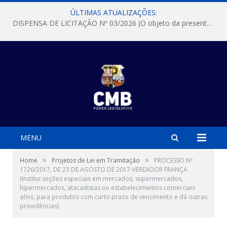
ÚLTIMAS ATUALIZAÇÕES:
DISPENSA DE LICITAÇÃO Nº 03/2026 (O objeto da presente dispensa é a escolha da proposta mais vantajosa para a aquisição, de aparelhos de ar condicionado, tipo Split, com material de instalação e fogão industrial, conforme condições, quantidades e exigências estabelecidas no termo de referencia e neste aviso de contratação direta e seus anexos)
MENU
»
»
Home
Projetos de Lei em Tramitação
PROCESSO Nº
1726/2017, DE 23 DE AGOSTO DE 2017-VEREADOR FRANÇA
(Institui seções especiais em mercados, supermercados,
hipermercados, atacadistas ou estabelecimentos comerciais
afins, para produtos com curto prazo de vencimento e dá outras
providências)