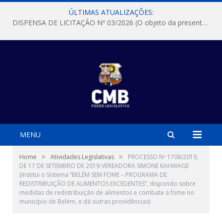
ÚLTIMAS ATUALIZAÇÕES:
DISPENSA DE LICITAÇÃO Nº 03/2026 (O objeto da presente dispensa é a escolha da proposta mais vantajosa para a aquisição, de aparelhos de ar condicionado, tipo Split, com material de instalação e fogão industrial, conforme condições, quantidades e exigências estabelecidas no termo de referencia e neste aviso de contratação direta e seus anexos)
MENU
»
»
Home
Atividades Legislativas
PROCESSO Nº 1708/2019,
DE 17 DE SETEMBRO DE 2019-VEREADORA SIMONE KAHWAGE
(Institui o Sistema “BELÉM SEM FOME – PROGRAMA DE
REDISTRIBUIÇÃO DE ALIMENTOS EXCEDENTES”, dispondo sobre
medidas de redistribuição de alimentos e combate a fome no
município de Belém, e dá outras providências)