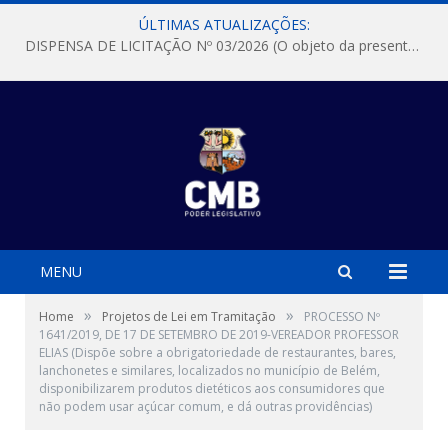
ÚLTIMAS ATUALIZAÇÕES:
DISPENSA DE LICITAÇÃO Nº 03/2026 (O objeto da presente dispensa é a escolha da proposta mais vantajosa para a aquisição, de aparelhos de ar condicionado, tipo Split, com material de instalação e fogão industrial, conforme condições, quantidades e exigências estabelecidas no termo de referencia e neste aviso de contratação direta e seus anexos)
MENU
»
»
Home
Projetos de Lei em Tramitação
PROCESSO Nº
1641/2019, DE 17 DE SETEMBRO DE 2019-VEREADOR PROFESSOR
ELIAS (Dispõe sobre a obrigatoriedade de restaurantes, bares,
lanchonetes e similares, localizados no município de Belém,
disponibilizarem produtos dietéticos aos consumidores que
não podem usar açúcar comum, e dá outras providências)