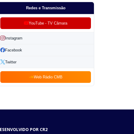
Redes e Transmissão
YouTube - TV Câmara
Instagram
Facebook
Twitter
Web Rádio CMB
ESENVOLVIDO POR CR2