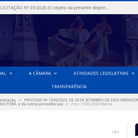
DISPENSA DE LICITAÇÃO Nº 03/2026 (O objeto da presente dispensa é a escolha da proposta mais vantajosa para a aquisição, de aparelhos de ar condicionado, tipo Split, com material de instalação e fogão industrial, conforme condições, quantidades e exigências estabelecidas no termo de referencia e neste aviso de contratação direta e seus anexos)
IAL
A CÂMARA
ATIVIDADES LEGISLATIVAS
TRANSPARÊNCIA
»
ramitação
PROCESSO Nº 1630/2023, DE 26 DE SETEMBRO DE 2023-VEREADOR
»
EKÓ PORÃ, e dá outras providências)
Proc. 1630-2023 Marcio
0