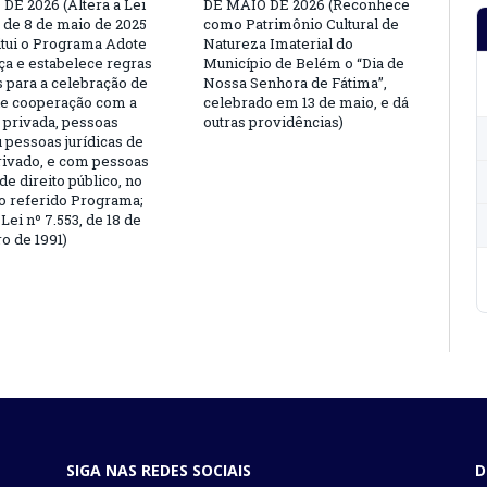
DE 2026 (Altera a Lei
DE MAIO DE 2026 (Reconhece
, de 8 de maio de 2025
como Patrimônio Cultural de
titui o Programa Adote
Natureza Imaterial do
a e estabelece regras
Município de Belém o “Dia de
s para a celebração de
Nossa Senhora de Fátima”,
e cooperação com a
celebrado em 13 de maio, e dá
a privada, pessoas
outras providências)
u pessoas jurídicas de
privado, e com pessoas
 de direito público, no
o referido Programa;
Lei nº 7.553, de 18 de
 de 1991)
SIGA NAS REDES SOCIAIS
D