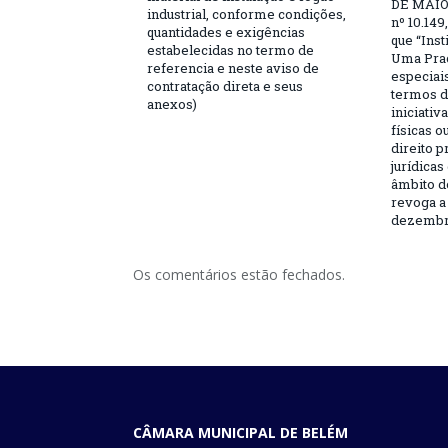
DE MAIO 
industrial, conforme condições,
nº 10.149
quantidades e exigências
que “Ins
estabelecidas no termo de
Uma Praç
referencia e neste aviso de
especiai
contratação direta e seus
termos d
anexos)
iniciativ
físicas o
direito 
jurídicas
âmbito d
revoga a 
dezembro
Os comentários estão fechados.
CÂMARA MUNICIPAL DE BELÉM