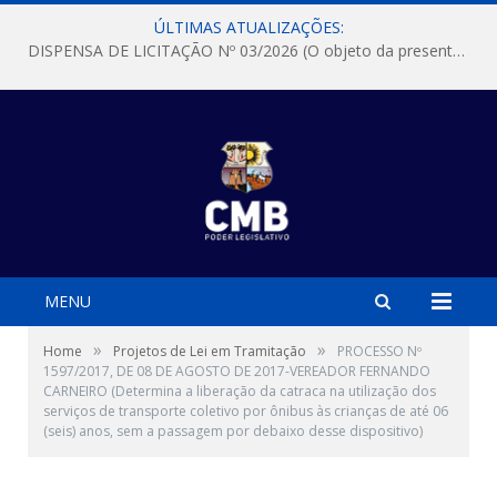
ÚLTIMAS ATUALIZAÇÕES:
DISPENSA DE LICITAÇÃO Nº 03/2026 (O objeto da presente dispensa é a escolha da proposta mais vantajosa para a aquisição, de aparelhos de ar condicionado, tipo Split, com material de instalação e fogão industrial, conforme condições, quantidades e exigências estabelecidas no termo de referencia e neste aviso de contratação direta e seus anexos)
MENU
»
»
Home
Projetos de Lei em Tramitação
PROCESSO Nº
1597/2017, DE 08 DE AGOSTO DE 2017-VEREADOR FERNANDO
CARNEIRO (Determina a liberação da catraca na utilização dos
serviços de transporte coletivo por ônibus às crianças de até 06
(seis) anos, sem a passagem por debaixo desse dispositivo)