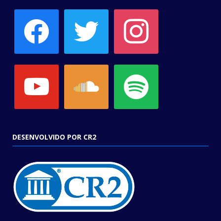
facebook
twitter
instagram
youtube
soundcloud
spotify
DESENVOLVIDO POR CR2