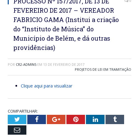
PROCESSO Nº 157/2017, DE 13 DE
0
FEVEREIRO DE 2017 – VEREADOR
FABRICIO GAMA (Institui a criação
do “Instituto de Música” do
Município de Belém, e dá outras
providências)
POR
CR2-ADMIN5
EM
13 DE FEVEREIRO DE 2017
PROJETOS DE LEI EM TRAMITAÇÃO
Clique aqui para visualizar
COMPARTILHAR:
Twitter
Facebook
Google+
Pinterest
LinkedIn
Tumblr
Email