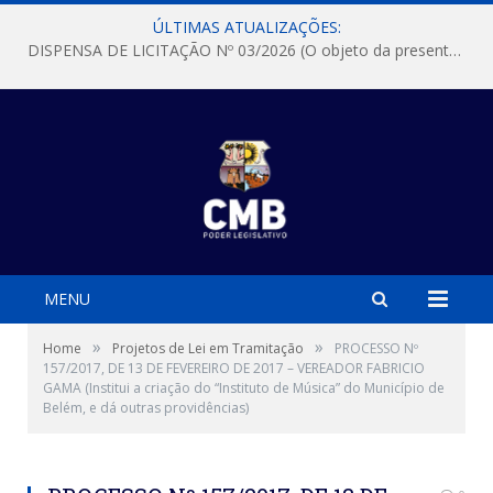
ÚLTIMAS ATUALIZAÇÕES:
DISPENSA DE LICITAÇÃO Nº 03/2026 (O objeto da presente dispensa é a escolha da proposta mais vantajosa para a aquisição, de aparelhos de ar condicionado, tipo Split, com material de instalação e fogão industrial, conforme condições, quantidades e exigências estabelecidas no termo de referencia e neste aviso de contratação direta e seus anexos)
MENU
»
»
Home
Projetos de Lei em Tramitação
PROCESSO Nº
157/2017, DE 13 DE FEVEREIRO DE 2017 – VEREADOR FABRICIO
GAMA (Institui a criação do “Instituto de Música” do Município de
Belém, e dá outras providências)