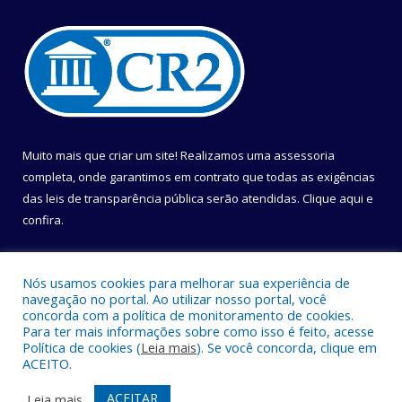
Muito mais que criar um site! Realizamos uma assessoria
completa, onde garantimos em contrato que todas as exigências
das leis de transparência pública serão atendidas. Clique aqui e
confira.
Conheça o
Programa Nacional de Transparência
Nós usamos cookies para melhorar sua experiência de
navegação no portal. Ao utilizar nosso portal, você
concorda com a política de monitoramento de cookies.
Para ter mais informações sobre como isso é feito, acesse
Política de cookies (
Leia mais
). Se você concorda, clique em
Todos os direitos reservados a Câmara Municipal de Belém.
ACEITO.
Mapa do Site
Acessar Área Administrativa
ACEITAR
Leia mais