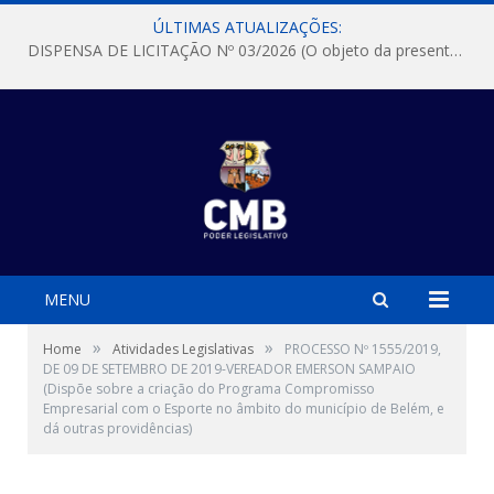
ÚLTIMAS ATUALIZAÇÕES:
DISPENSA DE LICITAÇÃO Nº 03/2026 (O objeto da presente dispensa é a escolha da proposta mais vantajosa para a aquisição, de aparelhos de ar condicionado, tipo Split, com material de instalação e fogão industrial, conforme condições, quantidades e exigências estabelecidas no termo de referencia e neste aviso de contratação direta e seus anexos)
MENU
»
»
Home
Atividades Legislativas
PROCESSO Nº 1555/2019,
DE 09 DE SETEMBRO DE 2019-VEREADOR EMERSON SAMPAIO
(Dispõe sobre a criação do Programa Compromisso
Empresarial com o Esporte no âmbito do município de Belém, e
dá outras providências)