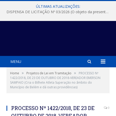
ÚLTIMAS ATUALIZAÇÕES:
DISPENSA DE LICITAÇÃO Nº 03/2026 (O objeto da presente dispensa é a escolha da proposta mais vantajosa para a aquisição, de aparelhos de ar condicionado, tipo Split, com material de instalação e fogão industrial, conforme condições, quantidades e exigências estabelecidas no termo de referencia e neste aviso de contratação direta e seus anexos)
MENU
»
»
Home
Projetos de Lei em Tramitação
PROCESSO Nº
1422/2018, DE 23 DE OUTUBRO DE 2018-VEREADOR EMERSON
SAMPAIO (Cria o Bilhete Atleta Superação no âmbito do
Município de Belém e dá outras providências)
PROCESSO Nº 1422/2018, DE 23 DE
0
OUTUBRO DE 2018-VEREADOR