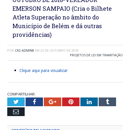
EMERSON SAMPAIO (Cria o Bilhete
Atleta Superação no âmbito do
Município de Belém e dá outras
providências)
POR
CR2-ADMIN8
EM
23 DE OUTUBRO DE 2018
PROJETOS DE LEI EM TRAMITAÇÃO
Clique aqui para visualizar
COMPARTILHAR:
Twitter
Facebook
Google+
Pinterest
LinkedIn
Tumblr
Email