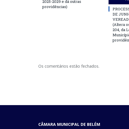
2025-2029 e dá outras
providências)
PROCESSO
DE JUNH
VEREAD
(Altera o
204, da L
Municípi
providên
Os comentários estão fechados.
CÂMARA MUNICIPAL DE BELÉM