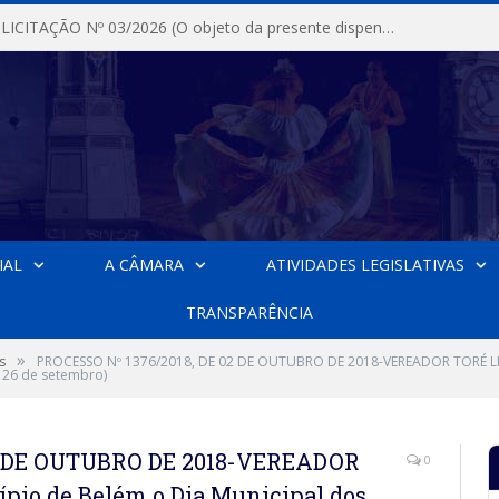
DISPENSA DE LICITAÇÃO Nº 03/2026 (O objeto da presente dispensa é a escolha da proposta mais vantajosa para a aquisição, de aparelhos de ar condicionado, tipo Split, com material de instalação e fogão industrial, conforme condições, quantidades e exigências estabelecidas no termo de referencia e neste aviso de contratação direta e seus anexos)
IAL
A CÂMARA
ATIVIDADES LEGISLATIVAS
TRANSPARÊNCIA
»
s
PROCESSO Nº 1376/2018, DE 02 DE OUTUBRO DE 2018-VEREADOR TORÉ LIMA 
 26 de setembro)
02 DE OUTUBRO DE 2018-VEREADOR
0
ípio de Belém o Dia Municipal dos