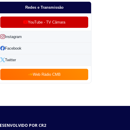
Redes e Transmissão
YouTube - TV Câmara
Instagram
Facebook
Twitter
Web Rádio CMB
ESENVOLVIDO POR CR2