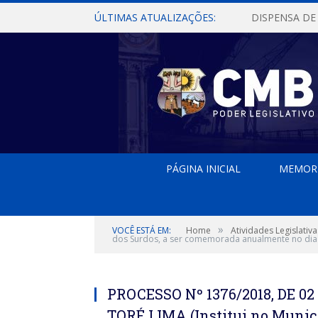
ÚLTIMAS ATUALIZAÇÕES:
PÁGINA INICIAL
MEMOR
»
VOCÊ ESTÁ EM:
Home
Atividades Legislativa
dos Surdos, a ser comemorada anualmente no dia
PROCESSO Nº 1376/2018, DE 
TORÉ LIMA (Institui no Munic