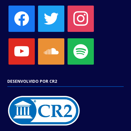
facebook
twitter
instagram
youtube
soundcloud
spotify
DESENVOLVIDO POR CR2