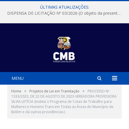
ÚLTIMAS ATUALIZAÇÕES:
DISPENSA DE LICITAÇÃO Nº 03/2026 (O objeto da presente dispensa é a escolha da proposta mais vantajosa para a aquisição, de aparelhos de ar condicionado, tipo Split, com material de instalação e fogão industrial, conforme condições, quantidades e exigências estabelecidas no termo de referencia e neste aviso de contratação direta e seus anexos)
MENU
»
»
Home
Projetos de Lei em Tramitação
PROCESSO Nº
1333/2023, DE 22 DE AGOSTO DE 2023-VEREADORA PROFESSORA
SILVIA LETÍCIA (Institui o Programa de Cotas de Trabalho para
Mulheres e Homens Trans em Todas as Áreas do Município de
Belém e dá outras providências.)