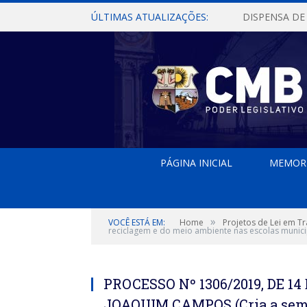
ÚLTIMAS ATUALIZAÇÕES:
PÁGINA INICIAL
MEMOR
»
VOCÊ ESTÁ EM:
Home
Projetos de Lei em T
reciclagem e do meio ambiente nas escolas munici
PROCESSO Nº 1306/2019, DE 1
JOAQUIM CAMPOS (Cria a sema