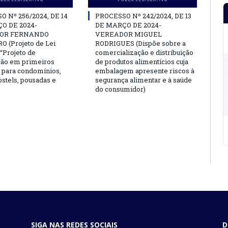
 Nº 256/2024, DE 14
PROCESSO Nº 242/2024, DE 13
O DE 2024-
DE MARÇO DE 2024-
OR FERNANDO
VEREADOR MIGUEL
 (Projeto de Lei
RODRIGUES (Dispõe sobre a
o “Projeto de
comercialização e distribuição
ção em primeiros
de produtos alimentícios cuja
 para condomínios,
embalagem apresente riscos à
ostels, pousadas e
segurança alimentar e à saúde
do consumidor)
SIGA NAS REDES SOCIAIS
D