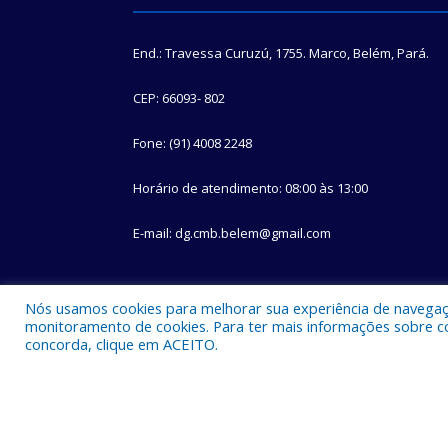
End.: Travessa Curuzú, 1755. Marco, Belém, Pará.
CEP: 66093- 802
Fone: (91) 4008 2248
Horário de atendimento: 08:00 às 13:00
E-mail: dg.cmb.belem@gmail.com
Nós usamos cookies para melhorar sua experiência de navegação
monitoramento de cookies. Para ter mais informações sobre como
concorda, clique em ACEITO.
Todos os direitos reservados a Câmara Municipal d