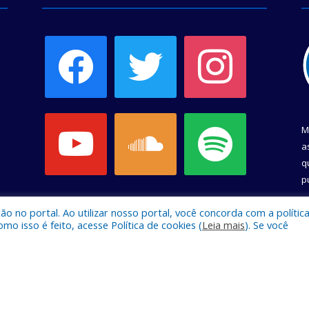
facebook
twitter
instagram
youtube
soundcloud
spotify
M
a
q
p
C
 no portal. Ao utilizar nosso portal, você concorda com a polític
 isso é feito, acesse Política de cookies (
Leia mais
). Se você
e Belém.
Mapa do Si