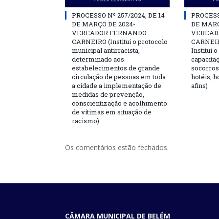
PROCESSO Nº 257/2024, DE 14
PROCESSO
DE MARÇO DE 2024-
DE MARÇ
VEREADOR FERNANDO
VEREAD
CARNEIRO (Institui o protocolo
CARNEIRO
municipal antirracista,
Institui 
determinado aos
capacita
estabelecimentos de grande
socorros
circulação de pessoas em toda
hotéis, h
a cidade a implementação de
afins)
medidas de prevenção,
conscientização e acolhimento
de vítimas em situação de
racismo)
Os comentários estão fechados.
CÂMARA MUNICIPAL DE BELÉM