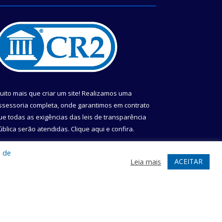
uito mais que criar um site! Realizamos uma
ssessoria completa, onde garantimos em contrato
ue todas as exigências das leis de transparência
ública serão atendidas. Clique aqui e confira.
onheça o
Programa Nacional de Transparência
a de
ACEITAR
Leia mais
te
Acessar Área Administrativa
Acessar Webmail