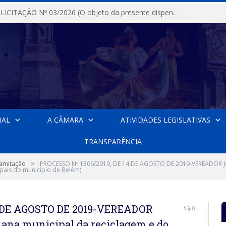
DISPENSA DE LICITAÇÃO Nº 03/2026 (O objeto da presente dispensa é a escolha da proposta mais vantajosa para a aquisição, de aparelhos de ar condicionado, tipo Split, com material de instalação e fogão industrial, conforme condições, quantidades e exigências estabelecidas no termo de referencia e neste aviso de contratação direta e seus anexos)
IAL
A CÂMARA
ATIVIDADES LEGISLATIVAS
TRANSPARÊNCIA
»
ramitação
PROCESSO Nº 1306/2019, DE 14 DE AGOSTO DE 2019-VEREADOR J
pais do município de Belém)
4 DE AGOSTO DE 2019-VEREADOR
0
na municipal da reciclagem e do