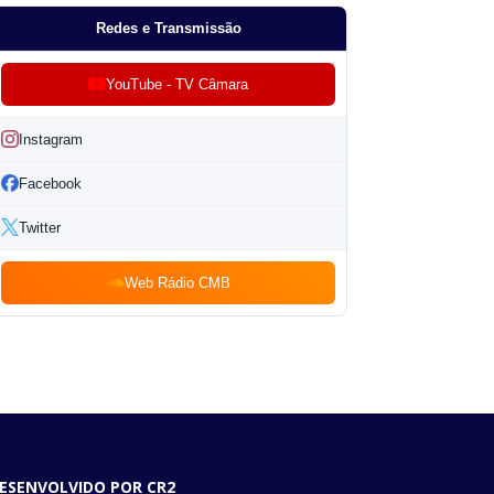
Redes e Transmissão
YouTube - TV Câmara
Instagram
Facebook
Twitter
Web Rádio CMB
ESENVOLVIDO POR CR2