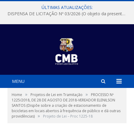
ÚLTIMAS ATUALIZAÇÕES:
DISPENSA DE LICITAÇÃO Nº 03/2026 (O objeto da presente dispensa é a escolha da proposta mais vantajosa para a aquisição, de aparelhos de ar condicionado, tipo Split, com material de instalação e fogão industrial, conforme condições, quantidades e exigências estabelecidas no termo de referencia e neste aviso de contratação direta e seus anexos)
MENU
»
»
Home
Projetos de Lei em Tramitação
PROCESSO Nº
1225/2018, DE 28 DE AGOSTO DE 2018-VEREADOR ELENILSON
SANTOS (Dispõe sobre a criação de estacionamento de
bicicletas em locais abertos à frequência de público e dá outras
»
providências)
Projeto de Lei – Proc 1225-18