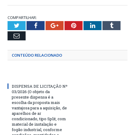
COMPARTILHAR:
Twitter
Facebook
Google+
Pinterest
LinkedIn
Tumblr
Email
CONTEÚDO RELACIONADO
DISPENSA DE LICITAÇÃO Nº
03/2026 (O objeto da
presente dispensa é a
escolha da proposta mais
vantajosa para a aquisição, de
aparelhos de ar
condicionado, tipo Split, com
material de instalação e
fogão industrial, conforme