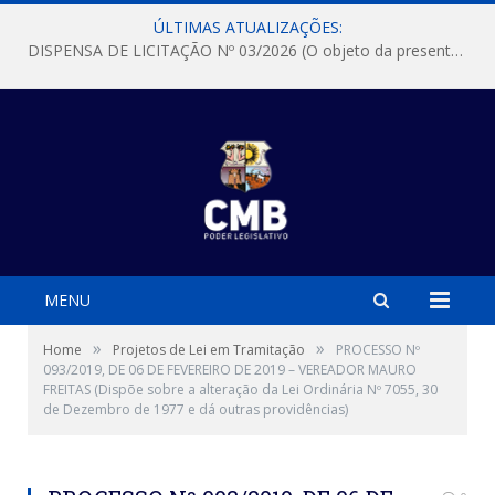
ÚLTIMAS ATUALIZAÇÕES:
DISPENSA DE LICITAÇÃO Nº 03/2026 (O objeto da presente dispensa é a escolha da proposta mais vantajosa para a aquisição, de aparelhos de ar condicionado, tipo Split, com material de instalação e fogão industrial, conforme condições, quantidades e exigências estabelecidas no termo de referencia e neste aviso de contratação direta e seus anexos)
MENU
»
»
Home
Projetos de Lei em Tramitação
PROCESSO Nº
093/2019, DE 06 DE FEVEREIRO DE 2019 – VEREADOR MAURO
FREITAS (Dispõe sobre a alteração da Lei Ordinária Nº 7055, 30
de Dezembro de 1977 e dá outras providências)