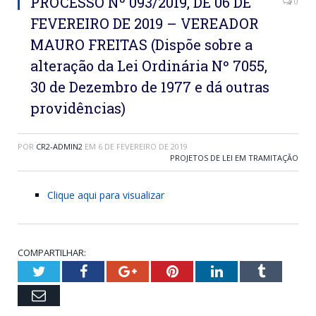
PROCESSO Nº 093/2019, DE 06 DE
0
FEVEREIRO DE 2019 – VEREADOR
MAURO FREITAS (Dispõe sobre a
alteração da Lei Ordinária Nº 7055,
30 de Dezembro de 1977 e dá outras
providências)
POR
CR2-ADMIN2
EM
6 DE FEVEREIRO DE 2019
PROJETOS DE LEI EM TRAMITAÇÃO
Clique aqui para visualizar
COMPARTILHAR:
Twitter
Facebook
Google+
Pinterest
LinkedIn
Tumblr
Email