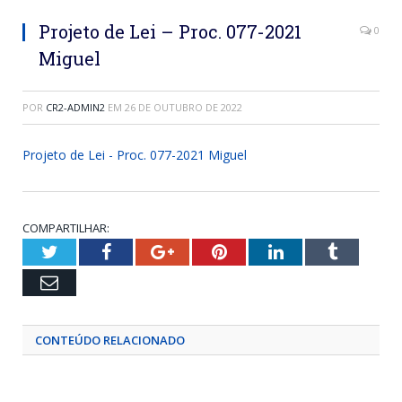
Projeto de Lei – Proc. 077-2021
0
Miguel
POR
CR2-ADMIN2
EM
26 DE OUTUBRO DE 2022
Projeto de Lei - Proc. 077-2021 Miguel
COMPARTILHAR:
Twitter
Facebook
Google+
Pinterest
LinkedIn
Tumblr
Email
CONTEÚDO RELACIONADO