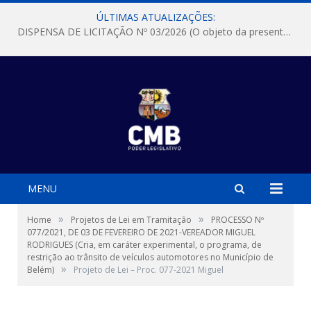
ÚLTIMAS ATUALIZAÇÕES:
DISPENSA DE LICITAÇÃO Nº 03/2026 (O objeto da presente dispensa é a escolha da proposta mais vantajosa para a aquisição, de aparelhos de ar condicionado, tipo Split, com material de instalação e fogão industrial, conforme condições, quantidades e exigências estabelecidas no termo de referencia e neste aviso de contratação direta e seus anexos)
MENU
»
»
Home
Projetos de Lei em Tramitação
PROCESSO Nº
077/2021, DE 03 DE FEVEREIRO DE 2021-VEREADOR MIGUEL
RODRIGUES (Cria, em caráter experimental, o programa, de
restrição ao trânsito de veículos automotores no Município de
»
Belém)
Projeto de Lei – Proc. 077-2021 Miguel