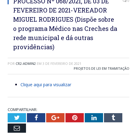
PROCESSO Nº 068/2021, DE 03 DE
0
FEVEREIRO DE 2021-VEREADOR
MIGUEL RODRIGUES (Dispõe sobre
o programa Médico nas Creches da
rede municipal e dá outras
providências)
POR
CR2-ADMIN2
EM
3 DE FEVEREIRO DE 2021
PROJETOS DE LEI EM TRAMITAÇÃO
Clique aqui para visualizar
COMPARTILHAR:
Twitter
Facebook
Google+
Pinterest
LinkedIn
Tumblr
Email