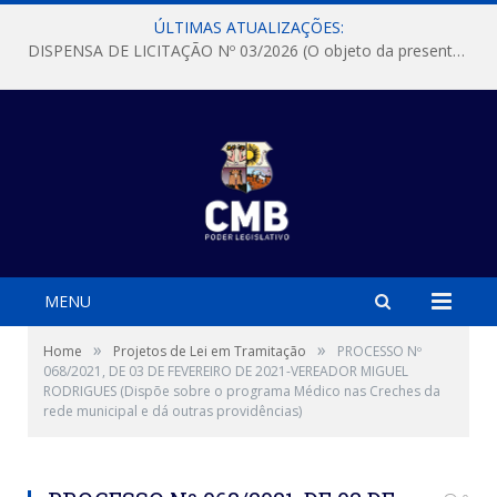
ÚLTIMAS ATUALIZAÇÕES:
DISPENSA DE LICITAÇÃO Nº 03/2026 (O objeto da presente dispensa é a escolha da proposta mais vantajosa para a aquisição, de aparelhos de ar condicionado, tipo Split, com material de instalação e fogão industrial, conforme condições, quantidades e exigências estabelecidas no termo de referencia e neste aviso de contratação direta e seus anexos)
MENU
»
»
Home
Projetos de Lei em Tramitação
PROCESSO Nº
068/2021, DE 03 DE FEVEREIRO DE 2021-VEREADOR MIGUEL
RODRIGUES (Dispõe sobre o programa Médico nas Creches da
rede municipal e dá outras providências)