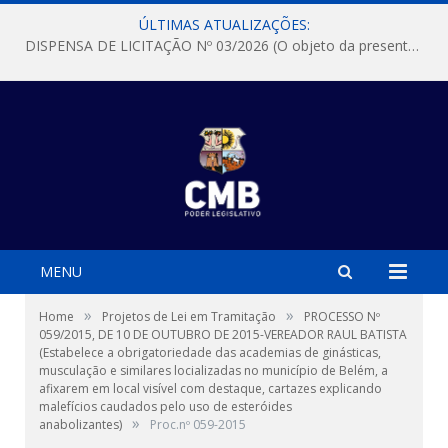
ÚLTIMAS ATUALIZAÇÕES:
DISPENSA DE LICITAÇÃO Nº 03/2026 (O objeto da presente dispensa é a escolha da proposta mais vantajosa para a aquisição, de aparelhos de ar condicionado, tipo Split, com material de instalação e fogão industrial, conforme condições, quantidades e exigências estabelecidas no termo de referencia e neste aviso de contratação direta e seus anexos)
MENU
»
»
Home
Projetos de Lei em Tramitação
PROCESSO Nº
059/2015, DE 10 DE OUTUBRO DE 2015-VEREADOR RAUL BATISTA
(Estabelece a obrigatoriedade das academias de ginásticas,
musculação e similares locializadas no município de Belém, a
afixarem em local visível com destaque, cartazes explicando
malefícios caudados pelo uso de esteróides
»
anabolizantes)
Proc.nº 059-2015