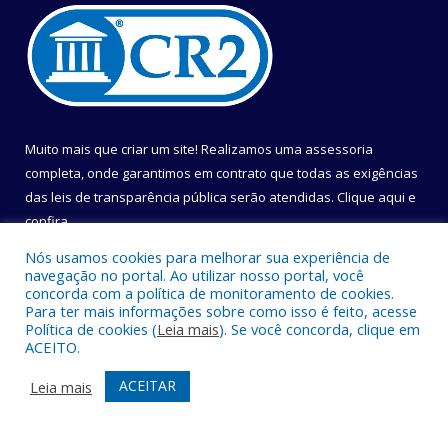
Muito mais que criar um site! Realizamos uma assessoria
completa, onde garantimos em contrato que todas as exigências
das leis de transparência pública serão atendidas. Clique aqui e
confira.
Nós usamos cookies para melhorar sua experiência de
Conheça o
Programa Nacional de Transparência
navegação no portal. Ao utilizar nosso portal, você
concorda com a política de monitoramento de cookies.
Para ter mais informações sobre como isso é feito, acesse
Política de cookies (
Leia mais
). Se você concorda, clique em
ACEITO.
Todos os direitos reservados a Câmara Municipal de Belém.
ACEITAR
Leia mais
Mapa do Site
Acessar Área Administrativa
Acessar Webmail