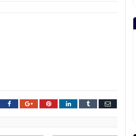
tter
Facebook
Google+
Pinterest
LinkedIn
Tumblr
Email