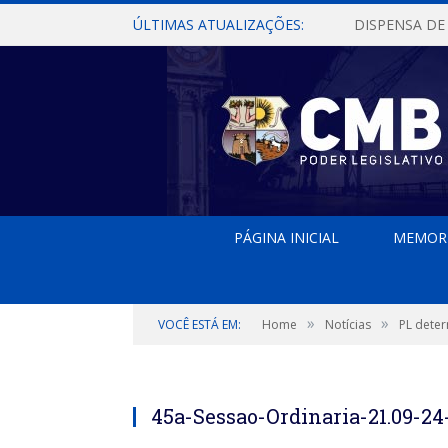
ÚLTIMAS ATUALIZAÇÕES:
PÁGINA INICIAL
MEMOR
»
»
VOCÊ ESTÁ EM:
Home
Notícias
PL deter
45a-Sessao-Ordinaria-21.09-24