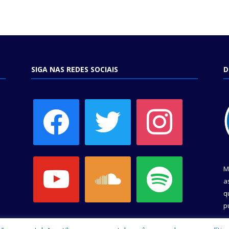
SIGA NAS REDES SOCIAIS
D
facebook
twitter
instagram
youtube
soundcloud
spotify
M
a
q
p
C