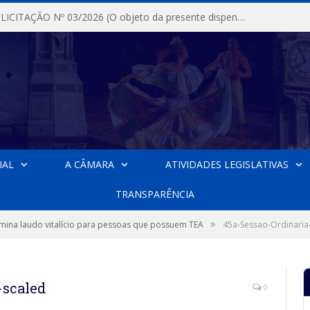
DISPENSA DE LICITAÇÃO Nº 03/2026 (O objeto da presente dispensa é a escolha da proposta mais vantajosa para a aquisição, de aparelhos de ar condicionado, tipo Split, com material de instalação e fogão industrial, conforme condições, quantidades e exigências estabelecidas no termo de referencia e neste aviso de contratação direta e seus anexos)
IAL
A CÂMARA
ATIVIDADES LEGISLATIVAS
TRANSPARÊNCIA
»
mina laudo vitalício para pessoas que possuem TEA
45a-Sessao-Ordinaria
-scaled
0