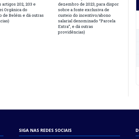
s artigos 202, 203 e
dezembro de 2023, para dispor
ei Orgânica do
sobre a fonte exclusiva de
o de Belém e dá outras
custeio do incentivo/abono
cias)
salarial denominado “Parcela
Extra”, e dá outras
providências)
SIGA NAS REDES SOCIAIS
D