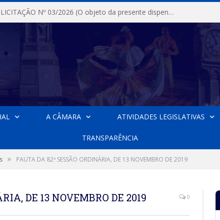
DISPENSA DE LICITAÇÃO Nº 03/2026 (O objeto da presente dispensa é a escolha da proposta mais vantajosa para a aquisição, de aparelhos de ar condicionado, tipo Split, com material de instalação e fogão industrial, conforme condições, quantidades e exigências estabelecidas no termo de referencia e neste aviso de contratação direta e seus anexos)
IAL
A CÂMARA
ATIVIDADES LEGISLATIVAS
TRANSPARÊNCIA
»
s
PAUTA DA 82ª SESSÃO ORDINÁRIA, DE 13 NOVEMBRO DE 2019
RIA, DE 13 NOVEMBRO DE 2019
0