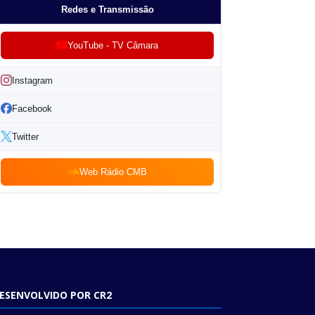
Redes e Transmissão
YouTube - TV Câmara
Instagram
Facebook
Twitter
Web Rádio CMB
ESENVOLVIDO POR CR2