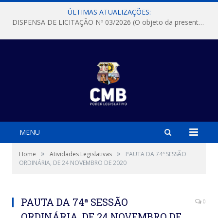
ÚLTIMAS ATUALIZAÇÕES:
DISPENSA DE LICITAÇÃO Nº 03/2026 (O objeto da presente dispensa é a escolha da proposta mais vantajosa para a aquisição, de aparelhos de ar condicionado, tipo Split, com material de instalação e fogão industrial, conforme condições, quantidades e exigências estabelecidas no termo de referencia e neste aviso de contratação direta e seus anexos)
MENU
»
»
Home
Atividades Legislativas
PAUTA DA 74ª SESSÃO
ORDINÁRIA, DE 24 NOVEMBRO DE 2020
PAUTA DA 74ª SESSÃO
0
ORDINÁRIA, DE 24 NOVEMBRO DE