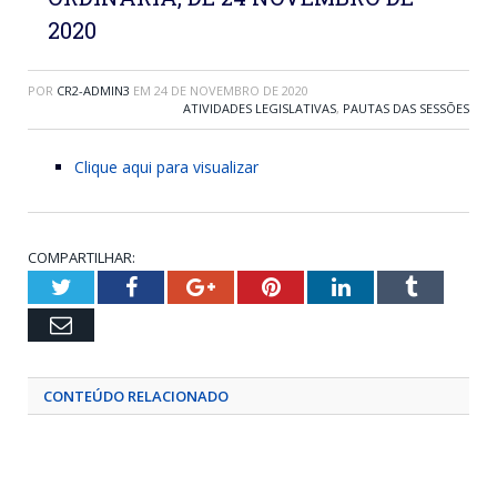
2020
POR
CR2-ADMIN3
EM
24 DE NOVEMBRO DE 2020
ATIVIDADES LEGISLATIVAS
,
PAUTAS DAS SESSÕES
Clique aqui para visualizar
COMPARTILHAR:
Twitter
Facebook
Google+
Pinterest
LinkedIn
Tumblr
Email
CONTEÚDO RELACIONADO