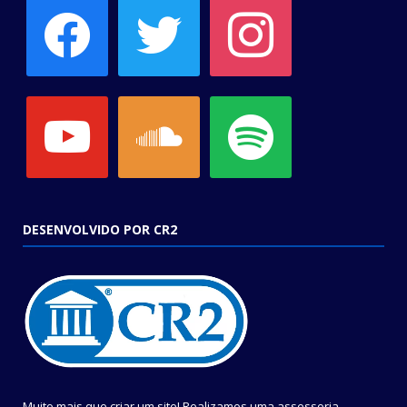
facebook
twitter
instagram
youtube
soundcloud
spotify
DESENVOLVIDO POR CR2
Muito mais que criar um site! Realizamos uma assessoria