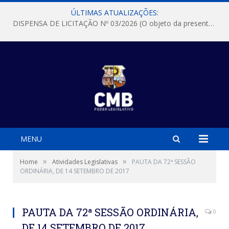
ÚLTIMAS ATUALIZAÇÕES:
DISPENSA DE LICITAÇÃO Nº 03/2026 (O objeto da presente dispensa é a escolha da proposta mais vantajosa para a aquisição, de aparelhos de ar condicionado, tipo Split, com material de instalação e fogão industrial, conforme condições, quantidades e exigências estabelecidas no termo de referencia e neste aviso de contratação direta e seus anexos)
MENU
»
»
Home
Atividades Legislativas
PAUTA DA 72ª SESSÃO
ORDINÁRIA, DE 14 SETEMBRO DE 2017
PAUTA DA 72ª SESSÃO ORDINÁRIA,
0
DE 14 SETEMBRO DE 2017