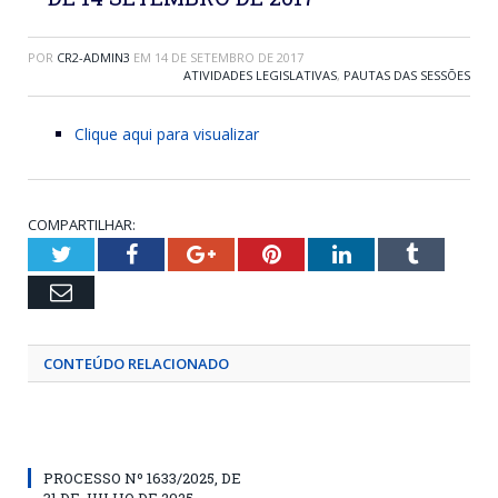
POR
CR2-ADMIN3
EM
14 DE SETEMBRO DE 2017
ATIVIDADES LEGISLATIVAS
,
PAUTAS DAS SESSÕES
Clique aqui para visualizar
COMPARTILHAR:
Twitter
Facebook
Google+
Pinterest
LinkedIn
Tumblr
Email
CONTEÚDO RELACIONADO
PROCESSO Nº 1633/2025, DE