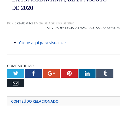
DE 2020
POR
CR2-ADMIN3
EM
26 DE AGOSTO DE 2020
ATIVIDADES LEGISLATIVAS
,
PAUTAS DAS SESSÕES
Clique aqui para visualizar
COMPARTILHAR:
Twitter
Facebook
Google+
Pinterest
LinkedIn
Tumblr
Email
CONTEÚDO RELACIONADO