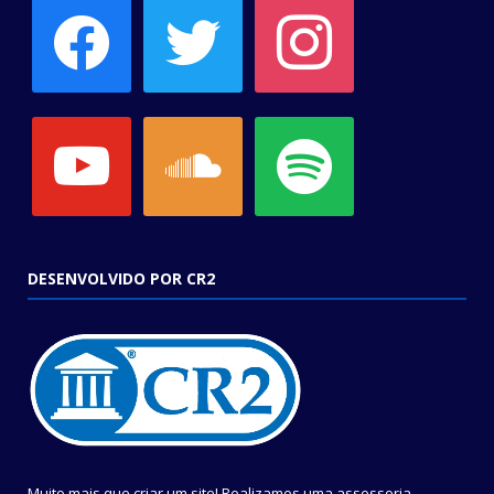
facebook
twitter
instagram
youtube
soundcloud
spotify
DESENVOLVIDO POR CR2
Muito mais que criar um site! Realizamos uma assessoria