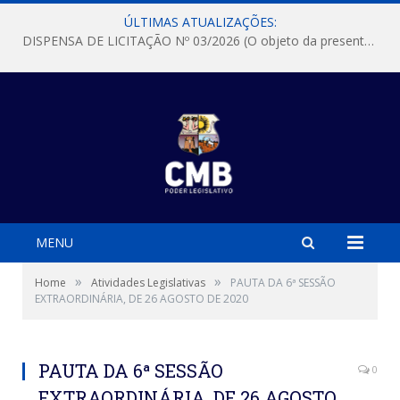
ÚLTIMAS ATUALIZAÇÕES:
DISPENSA DE LICITAÇÃO Nº 03/2026 (O objeto da presente dispensa é a escolha da proposta mais vantajosa para a aquisição, de aparelhos de ar condicionado, tipo Split, com material de instalação e fogão industrial, conforme condições, quantidades e exigências estabelecidas no termo de referencia e neste aviso de contratação direta e seus anexos)
MENU
»
»
Home
Atividades Legislativas
PAUTA DA 6ª SESSÃO
EXTRAORDINÁRIA, DE 26 AGOSTO DE 2020
PAUTA DA 6ª SESSÃO
0
EXTRAORDINÁRIA, DE 26 AGOSTO