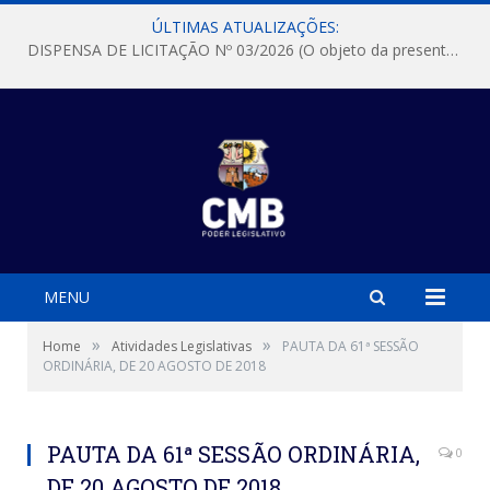
ÚLTIMAS ATUALIZAÇÕES:
DISPENSA DE LICITAÇÃO Nº 03/2026 (O objeto da presente dispensa é a escolha da proposta mais vantajosa para a aquisição, de aparelhos de ar condicionado, tipo Split, com material de instalação e fogão industrial, conforme condições, quantidades e exigências estabelecidas no termo de referencia e neste aviso de contratação direta e seus anexos)
MENU
»
»
Home
Atividades Legislativas
PAUTA DA 61ª SESSÃO
ORDINÁRIA, DE 20 AGOSTO DE 2018
PAUTA DA 61ª SESSÃO ORDINÁRIA,
0
DE 20 AGOSTO DE 2018