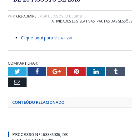
POR
CR2-ADMIN3
EM
20 DE AGOSTO DE 2018
ATIVIDADES LEGISLATIVAS
,
PAUTAS DAS SESSÕES
Clique aqui para visualizar
COMPARTILHAR:
Twitter
Facebook
Google+
Pinterest
LinkedIn
Tumblr
Email
CONTEÚDO RELACIONADO
PROCESSO Nº 1633/2025, DE