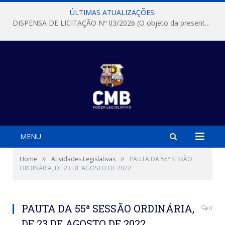
ÚLTIMAS ATUALIZAÇÕES:
DISPENSA DE LICITAÇÃO Nº 03/2026 (O objeto da presente dispensa é a escolha da proposta mais vantajosa para a aquisição, de aparelhos de ar condicionado, tipo Split, com material de instalação e fogão industrial, conforme condições, quantidades e exigências estabelecidas no termo de referencia e neste aviso de contratação direta e seus anexos)
MENU
»
»
Home
Atividades Legislativas
PAUTA DA 55ª SESSÃO
ORDINÁRIA, DE 23 DE AGOSTO DE 2022
PAUTA DA 55ª SESSÃO ORDINÁRIA,
0
DE 23 DE AGOSTO DE 2022