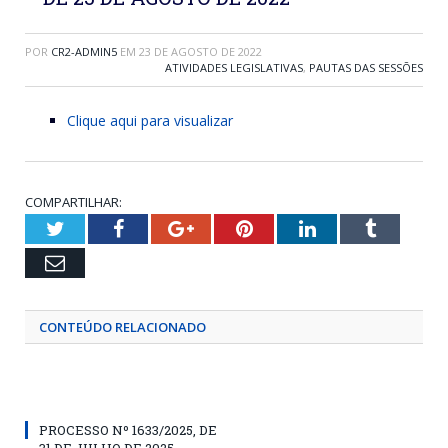
POR
CR2-ADMIN5
EM
23 DE AGOSTO DE 2022
ATIVIDADES LEGISLATIVAS
,
PAUTAS DAS SESSÕES
Clique aqui para visualizar
COMPARTILHAR:
Twitter
Facebook
Google+
Pinterest
LinkedIn
Tumblr
Email
CONTEÚDO RELACIONADO
PROCESSO Nº 1633/2025, DE