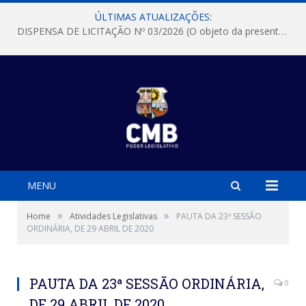
ÚLTIMAS ATUALIZAÇÕES:
DISPENSA DE LICITAÇÃO Nº 03/2026 (O objeto da presente dispensa é a escolha da proposta mais vantajosa para a aquisição, de aparelhos de ar condicionado, tipo Split, com material de instalação e fogão industrial, conforme condições, quantidades e exigências estabelecidas no termo de referencia e neste aviso de contratação direta e seus anexos)
MENU
»
»
Home
Atividades Legislativas
PAUTA DA 23ª SESSÃO
ORDINÁRIA, DE 29 ABRIL DE 2020
PAUTA DA 23ª SESSÃO ORDINÁRIA,
0
DE 29 ABRIL DE 2020