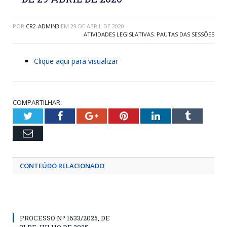
POR
CR2-ADMIN3
EM
29 DE ABRIL DE 2020
ATIVIDADES LEGISLATIVAS
,
PAUTAS DAS SESSÕES
Clique aqui para visualizar
COMPARTILHAR:
Twitter
Facebook
Google+
Pinterest
LinkedIn
Tumblr
Email
CONTEÚDO RELACIONADO
PROCESSO Nº 1633/2025, DE