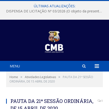
ÚLTIMAS ATUALIZAÇÕES:
DISPENSA DE LICITAÇÃO Nº 03/2026 (O objeto da presente dispensa é a escolha da proposta mais vantajosa para a aquisição, de aparelhos de ar condicionado, tipo Split, com material de instalação e fogão industrial, conforme condições, quantidades e exigências estabelecidas no termo de referencia e neste aviso de contratação direta e seus anexos)
MENU
»
»
Home
Atividades Legislativas
PAUTA DA 21ª SESSÃO
ORDINÁRIA, DE 15 ABRIL DE 2020
PAUTA DA 21ª SESSÃO ORDINÁRIA,
0
DE 15 ABRIL DE 2020