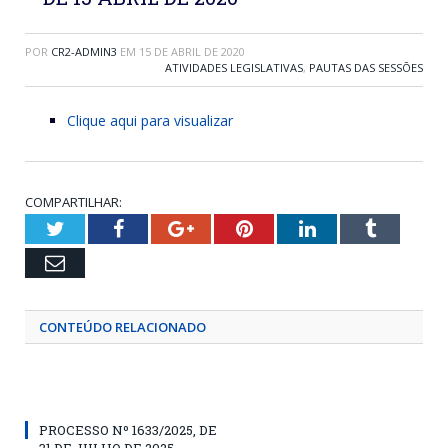
POR
CR2-ADMIN3
EM
15 DE ABRIL DE 2020
ATIVIDADES LEGISLATIVAS
,
PAUTAS DAS SESSÕES
Clique aqui para visualizar
COMPARTILHAR:
Twitter
Facebook
Google+
Pinterest
LinkedIn
Tumblr
Email
CONTEÚDO RELACIONADO
PROCESSO Nº 1633/2025, DE