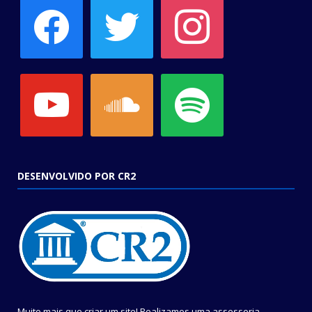
facebook
twitter
instagram
youtube
soundcloud
spotify
DESENVOLVIDO POR CR2
Muito mais que criar um site! Realizamos uma assessoria