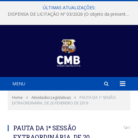
ÚLTIMAS ATUALIZAÇÕES:
DISPENSA DE LICITAÇÃO Nº 03/2026 (O objeto da presente dispensa é a escolha da proposta mais vantajosa para a aquisição, de aparelhos de ar condicionado, tipo Split, com material de instalação e fogão industrial, conforme condições, quantidades e exigências estabelecidas no termo de referencia e neste aviso de contratação direta e seus anexos)
MENU
»
»
Home
Atividades Legislativas
PAUTA DA 1ª SESSÃO
EXTRAORDINÁRIA, DE 20 FEVEREIRO DE 2019
PAUTA DA 1ª SESSÃO
0
EXTRAORDINÁRIA, DE 20