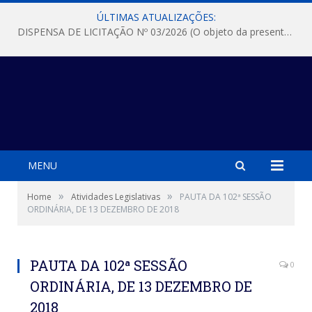
ÚLTIMAS ATUALIZAÇÕES:
DISPENSA DE LICITAÇÃO Nº 03/2026 (O objeto da presente dispensa é a escolha da proposta mais vantajosa para a aquisição, de aparelhos de ar condicionado, tipo Split, com material de instalação e fogão industrial, conforme condições, quantidades e exigências estabelecidas no termo de referencia e neste aviso de contratação direta e seus anexos)
MENU
»
»
Home
Atividades Legislativas
PAUTA DA 102ª SESSÃO
ORDINÁRIA, DE 13 DEZEMBRO DE 2018
PAUTA DA 102ª SESSÃO
0
ORDINÁRIA, DE 13 DEZEMBRO DE
2018