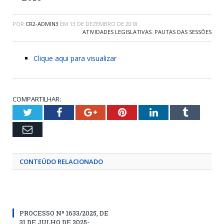
POR
CR2-ADMIN3
EM
13 DE DEZEMBRO DE 2018
ATIVIDADES LEGISLATIVAS
,
PAUTAS DAS SESSÕES
Clique aqui para visualizar
COMPARTILHAR:
Twitter
Facebook
Google+
Pinterest
LinkedIn
Tumblr
Email
CONTEÚDO RELACIONADO
PROCESSO Nº 1633/2025, DE
31 DE JULHO DE 2025-