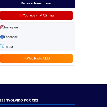
Redes e Transmissão
YouTube - TV Câmara
Instagram
Facebook
Twitter
Web Rádio CMB
ESENVOLVIDO POR CR2