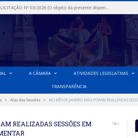
DISPENSA DE LICITAÇÃO Nº 03/2026 (O objeto da presente dispensa é a escolha da proposta mais vantajosa para a aquisição, de aparelhos de ar condicionado, tipo Split, com material de instalação e fogão industrial, conforme condições, quantidades e exigências estabelecidas no termo de referencia e neste aviso de contratação direta e seus anexos)
IAL
A CÂMARA
ATIVIDADES LEGISLATIVAS
TRANSPARÊNCIA
»
»
s
Atas das Sessões
NO MÊS DE JANEIRO NÃO FORAM REALIZADAS SESS
RAM REALIZADAS SESSÕES EM
0
AMENTAR