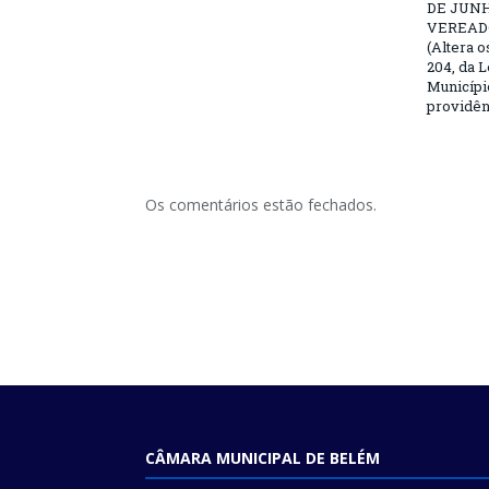
DE JUNH
VEREAD
(Altera o
204, da L
Municípi
providên
Os comentários estão fechados.
CÂMARA MUNICIPAL DE BELÉM