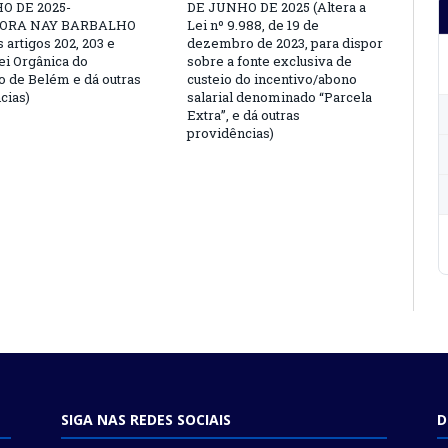
O DE 2025-
DE JUNHO DE 2025 (Altera a
ORA NAY BARBALHO
Lei nº 9.988, de 19 de
s artigos 202, 203 e
dezembro de 2023, para dispor
ei Orgânica do
sobre a fonte exclusiva de
o de Belém e dá outras
custeio do incentivo/abono
cias)
salarial denominado “Parcela
Extra”, e dá outras
providências)
SIGA NAS REDES SOCIAIS
D