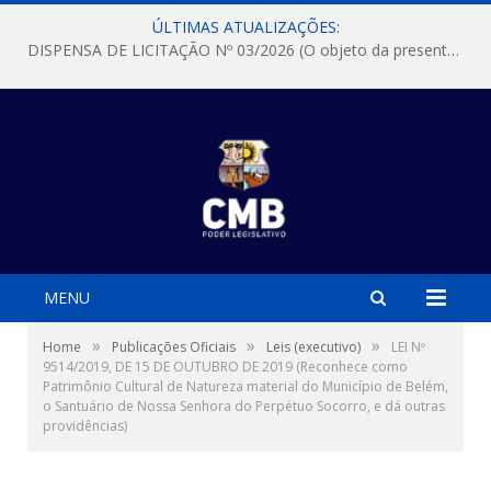
ÚLTIMAS ATUALIZAÇÕES:
DISPENSA DE LICITAÇÃO Nº 03/2026 (O objeto da presente dispensa é a escolha da proposta mais vantajosa para a aquisição, de aparelhos de ar condicionado, tipo Split, com material de instalação e fogão industrial, conforme condições, quantidades e exigências estabelecidas no termo de referencia e neste aviso de contratação direta e seus anexos)
MENU
»
»
»
Home
Publicações Oficiais
Leis (executivo)
LEI Nº
9514/2019, DE 15 DE OUTUBRO DE 2019 (Reconhece como
Patrimônio Cultural de Natureza material do Município de Belém,
o Santuário de Nossa Senhora do Perpétuo Socorro, e dá outras
providências)