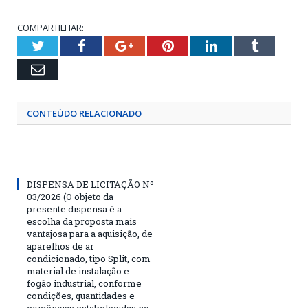
COMPARTILHAR:
Twitter
Facebook
Google+
Pinterest
LinkedIn
Tumblr
Email
CONTEÚDO RELACIONADO
DISPENSA DE LICITAÇÃO Nº
03/2026 (O objeto da
presente dispensa é a
escolha da proposta mais
vantajosa para a aquisição, de
aparelhos de ar
condicionado, tipo Split, com
material de instalação e
fogão industrial, conforme
condições, quantidades e