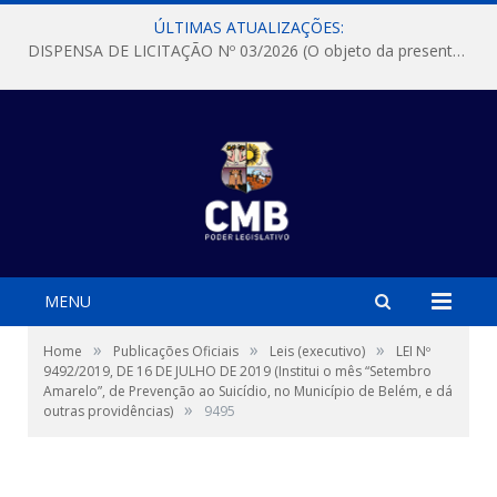
ÚLTIMAS ATUALIZAÇÕES:
DISPENSA DE LICITAÇÃO Nº 03/2026 (O objeto da presente dispensa é a escolha da proposta mais vantajosa para a aquisição, de aparelhos de ar condicionado, tipo Split, com material de instalação e fogão industrial, conforme condições, quantidades e exigências estabelecidas no termo de referencia e neste aviso de contratação direta e seus anexos)
MENU
»
»
»
Home
Publicações Oficiais
Leis (executivo)
LEI Nº
9492/2019, DE 16 DE JULHO DE 2019 (Institui o mês “Setembro
Amarelo”, de Prevenção ao Suicídio, no Município de Belém, e dá
»
outras providências)
9495