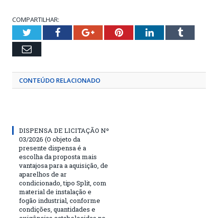
COMPARTILHAR:
Twitter
Facebook
Google+
Pinterest
LinkedIn
Tumblr
Email
CONTEÚDO RELACIONADO
DISPENSA DE LICITAÇÃO Nº
03/2026 (O objeto da
presente dispensa é a
escolha da proposta mais
vantajosa para a aquisição, de
aparelhos de ar
condicionado, tipo Split, com
material de instalação e
fogão industrial, conforme
condições, quantidades e