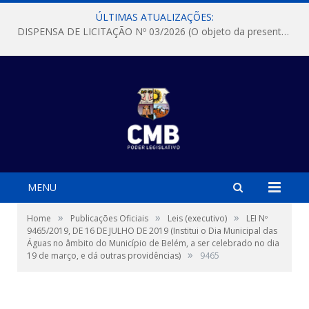
ÚLTIMAS ATUALIZAÇÕES:
DISPENSA DE LICITAÇÃO Nº 03/2026 (O objeto da presente dispensa é a escolha da proposta mais vantajosa para a aquisição, de aparelhos de ar condicionado, tipo Split, com material de instalação e fogão industrial, conforme condições, quantidades e exigências estabelecidas no termo de referencia e neste aviso de contratação direta e seus anexos)
MENU
»
»
»
Home
Publicações Oficiais
Leis (executivo)
LEI Nº
9465/2019, DE 16 DE JULHO DE 2019 (Institui o Dia Municipal das
Águas no âmbito do Município de Belém, a ser celebrado no dia
»
19 de março, e dá outras providências)
9465