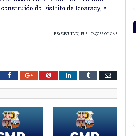
construído do Distrito de Icoaracy, e
LEIS (EXECUTIVO)
,
PUBLICAÇÕES OFICIAIS
tter
Facebook
Google+
Pinterest
LinkedIn
Tumblr
Email