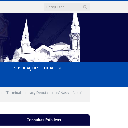
PUBLICAÇÕES OFICIAS
 de “Terminal Icoaracy Deputado JoséNassar Neto”
Consultas Públicas