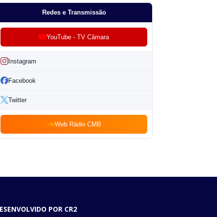
Redes e Transmissão
YouTube - TV Câmara
Instagram
Facebook
Twitter
Web Rádio CMB
ESENVOLVIDO POR CR2