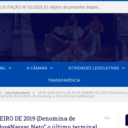
DISPENSA DE LICITAÇÃO Nº 03/2026 (O objeto da presente dispensa é a escolha da proposta mais vantajosa para a aquisição, de aparelhos de ar condicionado, tipo Split, com material de instalação e fogão industrial, conforme condições, quantidades e exigências estabelecidas no termo de referencia e neste aviso de contratação direta e seus anexos)
IAL
A CÂMARA
ATIVIDADES LEGISLATIVAS
TRANSPARÊNCIA
»
»
Leis (executivo)
LEI Nº 9441/2019, DE 25 DE JANEIRO DE 2019 (Denomina
nstruído do Distrito de Icoaracy, e dá outras providências)
NEIRO DE 2019 (Denomina de
0
JoséNassar Neto” o último terminal