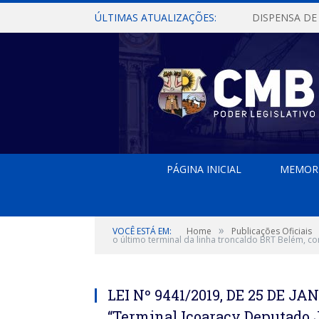
ÚLTIMAS ATUALIZAÇÕES:
PÁGINA INICIAL
MEMOR
»
VOCÊ ESTÁ EM:
Home
Publicações Oficiais
o último terminal da linha troncaldo BRT Belém, co
LEI Nº 9441/2019, DE 25 DE JA
“Terminal Icoaracy Deputado 