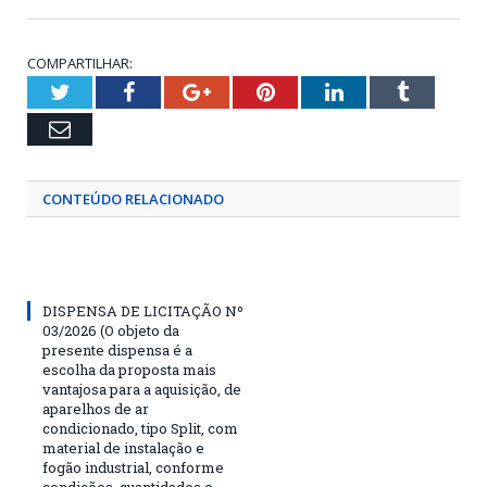
COMPARTILHAR:
Twitter
Facebook
Google+
Pinterest
LinkedIn
Tumblr
Email
CONTEÚDO RELACIONADO
DISPENSA DE LICITAÇÃO Nº
03/2026 (O objeto da
presente dispensa é a
escolha da proposta mais
vantajosa para a aquisição, de
aparelhos de ar
condicionado, tipo Split, com
material de instalação e
fogão industrial, conforme