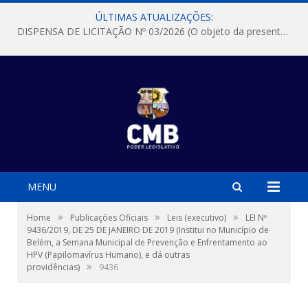
ÚLTIMAS ATUALIZAÇÕES:
DISPENSA DE LICITAÇÃO Nº 03/2026 (O objeto da presente dispensa é a escolha da proposta mais vantajosa para a aquisição, de aparelhos de ar condicionado, tipo Split, com material de instalação e fogão industrial, conforme condições, quantidades e exigências estabelecidas no termo de referencia e neste aviso de contratação direta e seus anexos)
MENU
»
»
»
Home
Publicações Oficiais
Leis (executivo)
LEI Nº
9436/2019, DE 25 DE JANEIRO DE 2019 (Institui no Município de
Belém, a Semana Municipal de Prevenção e Enfrentamento ao
HPV (Papilomavírus Humano), e dá outras
»
providências)
9436