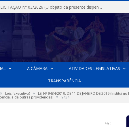
DISPENSA DE LICITAÇÃO Nº 03/2026 (O objeto da presente dispensa é a escolha da proposta mais vantajosa para a aquisição, de aparelhos de ar condicionado, tipo Split, com material de instalação e fogão industrial, conforme condições, quantidades e exigências estabelecidas no termo de referencia e neste aviso de contratação direta e seus anexos)
IAL
A CÂMARA
ATIVIDADES LEGISLATIVAS
TRANSPARÊNCIA
»
»
Leis (executivo)
LEI Nº 9434/2019, DE 11 DE JANEIRO DE 2019 (Institui n
»
ência, e dá outras providências)
9434
0