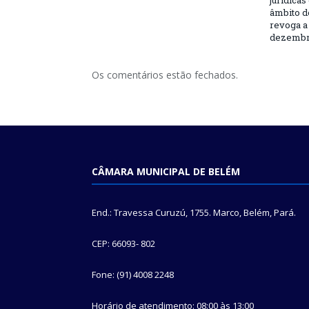
jurídicas
âmbito d
revoga a 
dezembro
Os comentários estão fechados.
CÂMARA MUNICIPAL DE BELÉM
End.: Travessa Curuzú, 1755. Marco, Belém, Pará.
CEP: 66093- 802
Fone: (91) 4008 2248
Horário de atendimento: 08:00 às 13:00