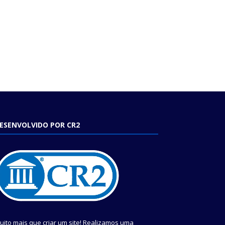
ESENVOLVIDO POR CR2
uito mais que criar um site! Realizamos uma