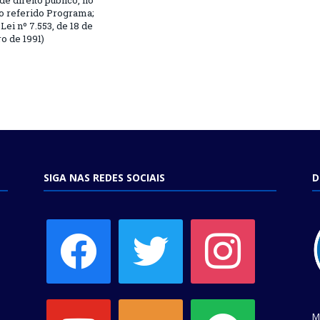
 de direito público, no
o referido Programa;
Lei nº 7.553, de 18 de
 de 1991)
SIGA NAS REDES SOCIAIS
D
facebook
twitter
instagram
youtube
soundcloud
spotify
M