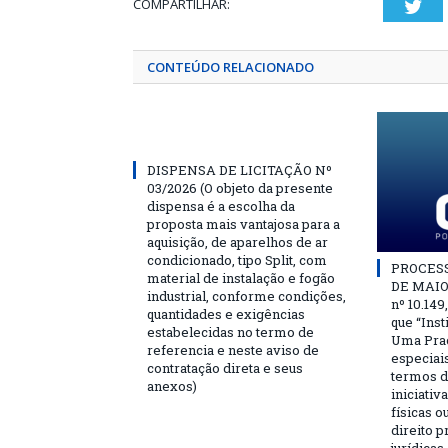
COMPARTILHAR:
Twi
CONTEÚDO RELACIONADO
DISPENSA DE LICITAÇÃO Nº
03/2026 (O objeto da presente
dispensa é a escolha da
proposta mais vantajosa para a
aquisição, de aparelhos de ar
condicionado, tipo Split, com
PROCESSO
material de instalação e fogão
DE MAIO 
industrial, conforme condições,
nº 10.149
quantidades e exigências
que “Ins
estabelecidas no termo de
Uma Praç
referencia e neste aviso de
especiai
contratação direta e seus
termos d
anexos)
iniciativ
físicas o
direito 