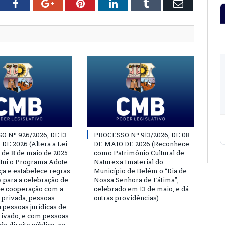
tter
Facebook
Google+
Pinterest
LinkedIn
Tumblr
Email
 Nº 926/2026, DE 13
PROCESSO Nº 913/2026, DE 08
DE 2026 (Altera a Lei
DE MAIO DE 2026 (Reconhece
, de 8 de maio de 2025
como Patrimônio Cultural de
titui o Programa Adote
Natureza Imaterial do
a e estabelece regras
Município de Belém o “Dia de
s para a celebração de
Nossa Senhora de Fátima”,
e cooperação com a
celebrado em 13 de maio, e dá
a privada, pessoas
outras providências)
u pessoas jurídicas de
privado, e com pessoas