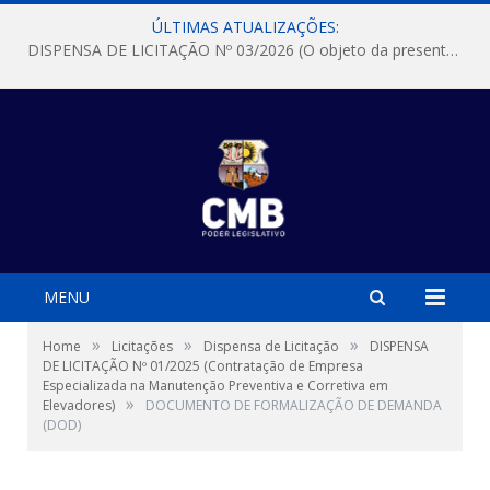
ÚLTIMAS ATUALIZAÇÕES:
DISPENSA DE LICITAÇÃO Nº 03/2026 (O objeto da presente dispensa é a escolha da proposta mais vantajosa para a aquisição, de aparelhos de ar condicionado, tipo Split, com material de instalação e fogão industrial, conforme condições, quantidades e exigências estabelecidas no termo de referencia e neste aviso de contratação direta e seus anexos)
MENU
»
»
»
Home
Licitações
Dispensa de Licitação
DISPENSA
DE LICITAÇÃO Nº 01/2025 (Contratação de Empresa
Especializada na Manutenção Preventiva e Corretiva em
»
Elevadores)
DOCUMENTO DE FORMALIZAÇÃO DE DEMANDA
(DOD)