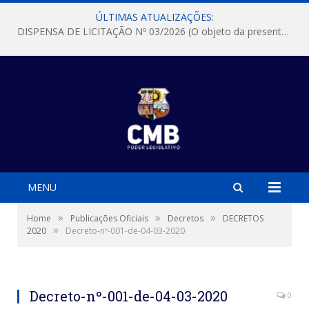
ÚLTIMAS ATUALIZAÇÕES:
DISPENSA DE LICITAÇÃO Nº 03/2026 (O objeto da presente dispensa é a escolha da proposta mais vantajosa para a aquisição, de aparelhos de ar condicionado, tipo Split, com material de instalação e fogão industrial, conforme condições, quantidades e exigências estabelecidas no termo de referencia e neste aviso de contratação direta e seus anexos)
MENU
»
»
»
Home
Publicações Oficiais
Decretos
DECRETOS
»
2020
Decreto-nº-001-de-04-03-2020
Decreto-nº-001-de-04-03-2020
0