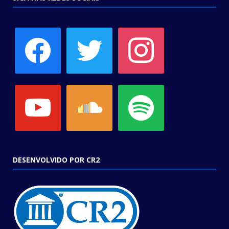
facebook
twitter
instagram
youtube
soundcloud
spotify
DESENVOLVIDO POR CR2