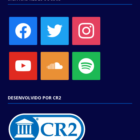
facebook
twitter
instagram
youtube
soundcloud
spotify
DESENVOLVIDO POR CR2