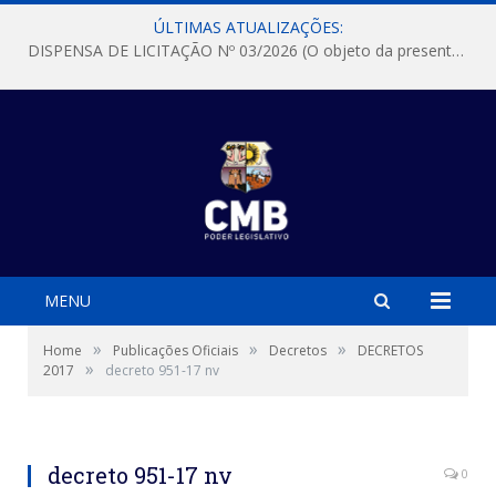
ÚLTIMAS ATUALIZAÇÕES:
DISPENSA DE LICITAÇÃO Nº 03/2026 (O objeto da presente dispensa é a escolha da proposta mais vantajosa para a aquisição, de aparelhos de ar condicionado, tipo Split, com material de instalação e fogão industrial, conforme condições, quantidades e exigências estabelecidas no termo de referencia e neste aviso de contratação direta e seus anexos)
MENU
»
»
»
Home
Publicações Oficiais
Decretos
DECRETOS
»
2017
decreto 951-17 nv
decreto 951-17 nv
0