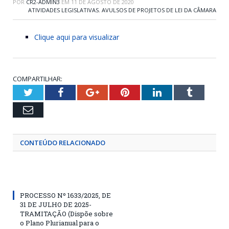
POR
CR2-ADMIN3
EM
11 DE AGOSTO DE 2020
ATIVIDADES LEGISLATIVAS
,
AVULSOS DE PROJETOS DE LEI DA CÂMARA
Clique aqui para visualizar
COMPARTILHAR:
Twitter
Facebook
Google+
Pinterest
LinkedIn
Tumblr
Email
CONTEÚDO RELACIONADO
PROCESSO Nº 1633/2025, DE
31 DE JULHO DE 2025-
TRAMITAÇÃO (Dispõe sobre
o Plano Plurianual para o