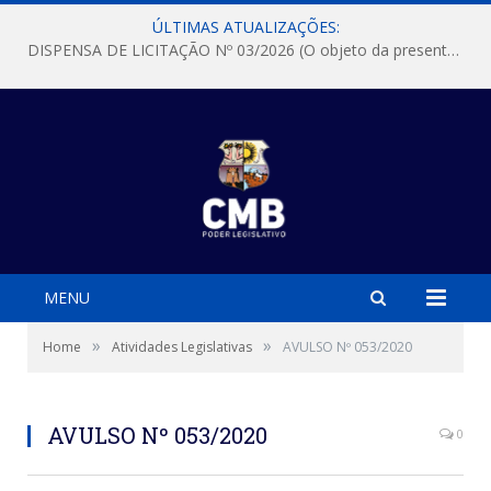
ÚLTIMAS ATUALIZAÇÕES:
DISPENSA DE LICITAÇÃO Nº 03/2026 (O objeto da presente dispensa é a escolha da proposta mais vantajosa para a aquisição, de aparelhos de ar condicionado, tipo Split, com material de instalação e fogão industrial, conforme condições, quantidades e exigências estabelecidas no termo de referencia e neste aviso de contratação direta e seus anexos)
MENU
»
»
Home
Atividades Legislativas
AVULSO Nº 053/2020
AVULSO Nº 053/2020
0