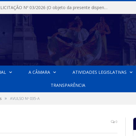
DISPENSA DE LICITAÇÃO Nº 03/2026 (O objeto da presente dispensa é a escolha da proposta mais vantajosa para a aquisição, de aparelhos de ar condicionado, tipo Split, com material de instalação e fogão industrial, conforme condições, quantidades e exigências estabelecidas no termo de referencia e neste aviso de contratação direta e seus anexos)
IAL
A CÂMARA
ATIVIDADES LEGISLATIVAS
TRANSPARÊNCIA
»
s
AVULSO Nº 035-A
0