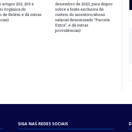
s artigos 202, 203 e
dezembro de 2023, para dispor
ei Orgânica do
sobre a fonte exclusiva de
o de Belém e dá outras
custeio do incentivo/abono
cias)
salarial denominado “Parcela
Extra”, e dá outras
providências)
SIGA NAS REDES SOCIAIS
D