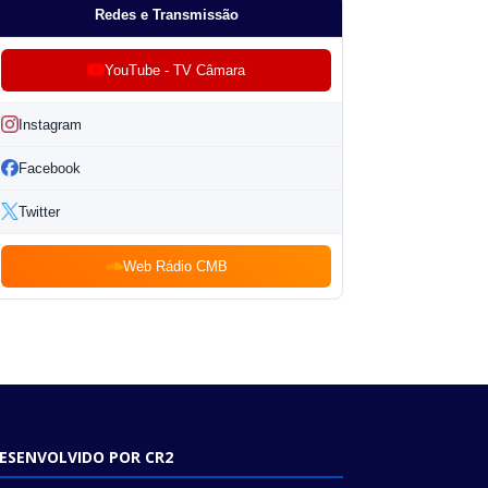
Redes e Transmissão
YouTube - TV Câmara
Instagram
Facebook
Twitter
Web Rádio CMB
ESENVOLVIDO POR CR2