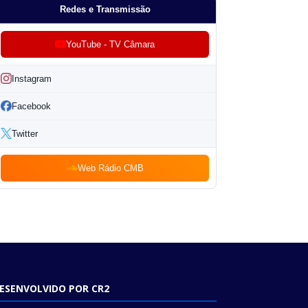
Redes e Transmissão
YouTube - TV Câmara
Instagram
Facebook
Twitter
Web Rádio CMB
ESENVOLVIDO POR CR2