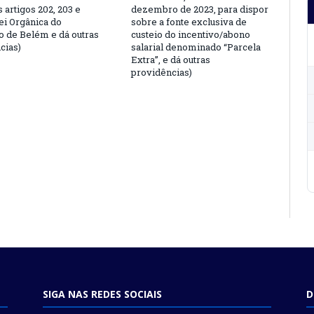
s artigos 202, 203 e
dezembro de 2023, para dispor
ei Orgânica do
sobre a fonte exclusiva de
o de Belém e dá outras
custeio do incentivo/abono
cias)
salarial denominado “Parcela
Extra”, e dá outras
providências)
SIGA NAS REDES SOCIAIS
D