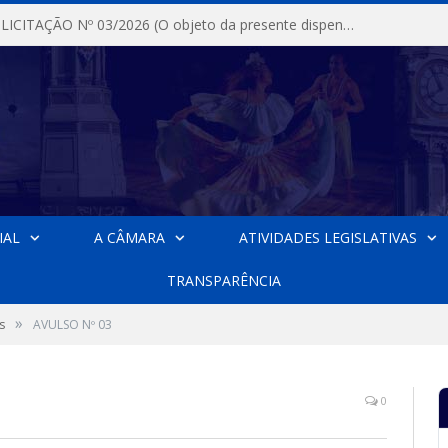
DISPENSA DE LICITAÇÃO Nº 03/2026 (O objeto da presente dispensa é a escolha da proposta mais vantajosa para a aquisição, de aparelhos de ar condicionado, tipo Split, com material de instalação e fogão industrial, conforme condições, quantidades e exigências estabelecidas no termo de referencia e neste aviso de contratação direta e seus anexos)
IAL
A CÂMARA
ATIVIDADES LEGISLATIVAS
TRANSPARÊNCIA
»
s
AVULSO Nº 03
0