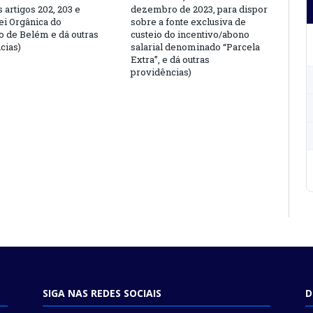
s artigos 202, 203 e
dezembro de 2023, para dispor
ei Orgânica do
sobre a fonte exclusiva de
o de Belém e dá outras
custeio do incentivo/abono
cias)
salarial denominado “Parcela
Extra”, e dá outras
providências)
SIGA NAS REDES SOCIAIS
D