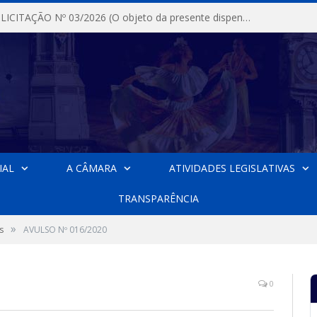
DISPENSA DE LICITAÇÃO Nº 03/2026 (O objeto da presente dispensa é a escolha da proposta mais vantajosa para a aquisição, de aparelhos de ar condicionado, tipo Split, com material de instalação e fogão industrial, conforme condições, quantidades e exigências estabelecidas no termo de referencia e neste aviso de contratação direta e seus anexos)
IAL
A CÂMARA
ATIVIDADES LEGISLATIVAS
TRANSPARÊNCIA
»
s
AVULSO Nº 016/2020
0