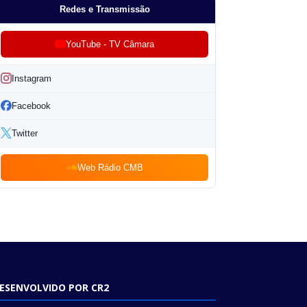
Redes e Transmissão
YouTube - TV Câmara
Instagram
Facebook
Twitter
Web Rádio CMB
ESENVOLVIDO POR CR2