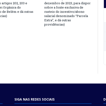
s artigos 202, 203 e
dezembro de 2023, para dispor
ei Orgânica do
sobre a fonte exclusiva de
o de Belém e dá outras
custeio do incentivo/abono
cias)
salarial denominado “Parcela
Extra”, e dá outras
providências)
SIGA NAS REDES SOCIAIS
D