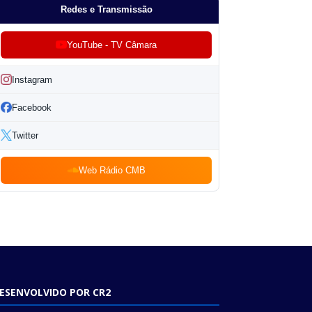
Redes e Transmissão
YouTube - TV Câmara
Instagram
Facebook
Twitter
Web Rádio CMB
ESENVOLVIDO POR CR2