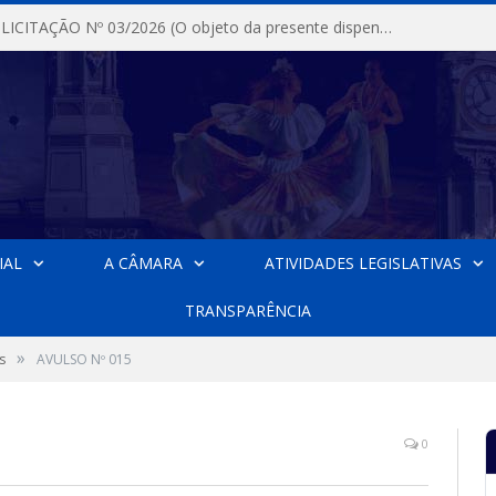
DISPENSA DE LICITAÇÃO Nº 03/2026 (O objeto da presente dispensa é a escolha da proposta mais vantajosa para a aquisição, de aparelhos de ar condicionado, tipo Split, com material de instalação e fogão industrial, conforme condições, quantidades e exigências estabelecidas no termo de referencia e neste aviso de contratação direta e seus anexos)
IAL
A CÂMARA
ATIVIDADES LEGISLATIVAS
TRANSPARÊNCIA
»
s
AVULSO Nº 015
0