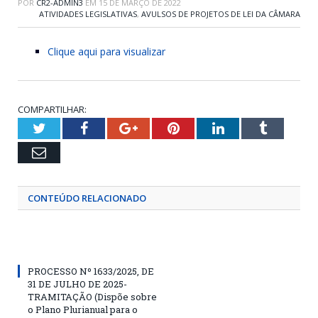
POR
CR2-ADMIN3
EM
15 DE MARÇO DE 2022
ATIVIDADES LEGISLATIVAS
,
AVULSOS DE PROJETOS DE LEI DA CÂMARA
Clique aqui para visualizar
COMPARTILHAR:
Twitter
Facebook
Google+
Pinterest
LinkedIn
Tumblr
Email
CONTEÚDO RELACIONADO
PROCESSO Nº 1633/2025, DE
31 DE JULHO DE 2025-
TRAMITAÇÃO (Dispõe sobre
o Plano Plurianual para o