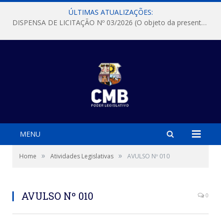
ÚLTIMAS ATUALIZAÇÕES:
DISPENSA DE LICITAÇÃO Nº 03/2026 (O objeto da presente dispensa é a escolha da proposta mais vantajosa para a aquisição, de aparelhos de ar condicionado, tipo Split, com material de instalação e fogão industrial, conforme condições, quantidades e exigências estabelecidas no termo de referencia e neste aviso de contratação direta e seus anexos)
MENU
»
»
Home
Atividades Legislativas
AVULSO Nº 010
AVULSO Nº 010
0