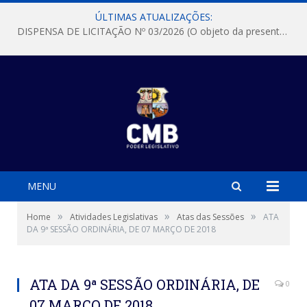
ÚLTIMAS ATUALIZAÇÕES:
DISPENSA DE LICITAÇÃO Nº 03/2026 (O objeto da presente dispensa é a escolha da proposta mais vantajosa para a aquisição, de aparelhos de ar condicionado, tipo Split, com material de instalação e fogão industrial, conforme condições, quantidades e exigências estabelecidas no termo de referencia e neste aviso de contratação direta e seus anexos)
MENU
»
»
»
Home
Atividades Legislativas
Atas das Sessões
ATA
DA 9ª SESSÃO ORDINÁRIA, DE 07 MARÇO DE 2018
ATA DA 9ª SESSÃO ORDINÁRIA, DE
0
07 MARÇO DE 2018