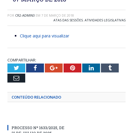
POR
CR2-ADMIN3
EM
7 DE MARÇO DE 2018
ATAS DAS SESSÕES
,
ATIVIDADES LEGISLATIVAS
Clique aqui para visualizar
COMPARTILHAR:
Twitter
Facebook
Google+
Pinterest
LinkedIn
Tumblr
Email
CONTEÚDO RELACIONADO
PROCESSO Nº 1633/2025, DE