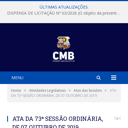
ÚLTIMAS ATUALIZAÇÕES:
DISPENSA DE LICITAÇÃO Nº 03/2026 (O objeto da presente dispensa é a escolha da proposta mais vantajosa para a aquisição, de aparelhos de ar condicionado, tipo Split, com material de instalação e fogão industrial, conforme condições, quantidades e exigências estabelecidas no termo de referencia e neste aviso de contratação direta e seus anexos)
MENU
»
»
»
Home
Atividades Legislativas
Atas das Sessões
ATA
DA 73ª SESSÃO ORDINÁRIA, DE 07 OUTUBRO DE 2019
ATA DA 73ª SESSÃO ORDINÁRIA,
0
DE 07 OUTUBRO DE 2019