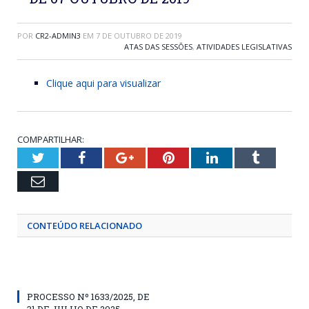
POR
CR2-ADMIN3
EM
7 DE OUTUBRO DE 2019
ATAS DAS SESSÕES
,
ATIVIDADES LEGISLATIVAS
Clique aqui para visualizar
COMPARTILHAR:
Twitter
Facebook
Google+
Pinterest
LinkedIn
Tumblr
Email
CONTEÚDO RELACIONADO
PROCESSO Nº 1633/2025, DE